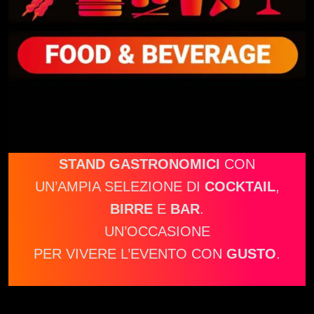
STAND GASTRONOMICI
CON
UN’AMPIA SELEZIONE DI
COCKTAIL
,
BIRRE
E
BAR
.
UN’OCCASIONE
PER VIVERE L’EVENTO CON
GUSTO
.