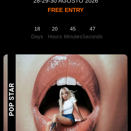
28-29-30 AGOSTO 2026
FREE ENTRY
18
20
45
46
Days
Hours
Minutes
Seconds