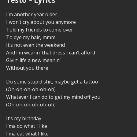
I’m another year older
I won’t cry about you anymore
Told my friends to come over
To dye my hair, mmm
It’s not even the weekend
And I’m wearin’ that dress I can’t afford
Givin’ life a new meanin’
Without you there
Do some stupid shit, maybe get a tattoo
(Oh-oh-oh-oh-oh-oh)
Whatever I can do to get my mind off you
(Oh-oh-oh-oh-oh-oh)
It’s my birthday
I’ma do what I like
I’ma eat what I like