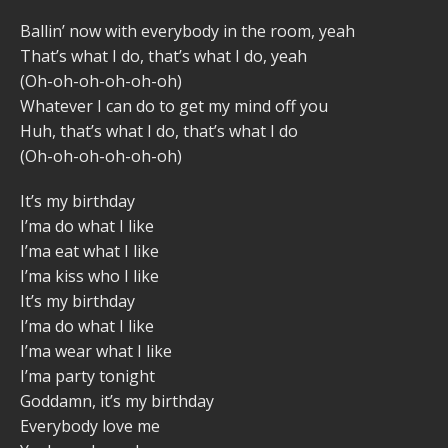
Ballin’ now with everybody in the room, yeah
That’s what I do, that’s what I do, yeah
(Oh-oh-oh-oh-oh-oh)
Whatever I can do to get my mind off you
Huh, that’s what I do, that’s what I do
(Oh-oh-oh-oh-oh-oh)
It’s my birthday
I’ma do what I like
I’ma eat what I like
I’ma kiss who I like
It’s my birthday
I’ma do what I like
I’ma wear what I like
I’ma party tonight
Goddamn, it’s my birthday
Everybody love me