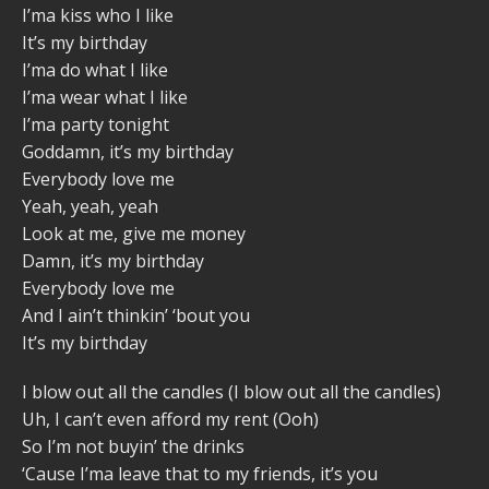
I’ma kiss who I like
It’s my birthday
I’ma do what I like
I’ma wear what I like
I’ma party tonight
Goddamn, it’s my birthday
Everybody love me
Yeah, yeah, yeah
Look at me, give me money
Damn, it’s my birthday
Everybody love me
And I ain’t thinkin’ ‘bout you
It’s my birthday
I blow out all the candles (I blow out all the candles)
Uh, I can’t even afford my rent (Ooh)
So I’m not buyin’ the drinks
‘Cause I’ma leave that to my friends, it’s you