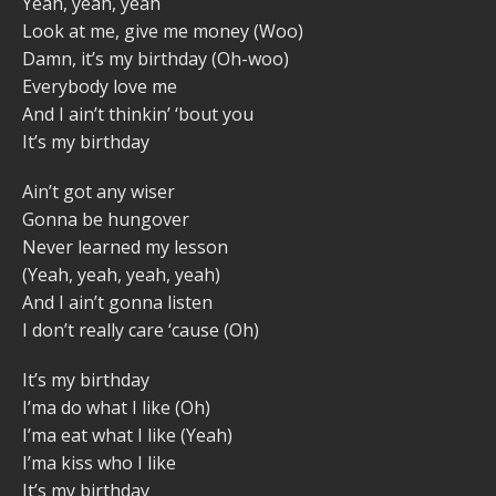
Yeah, yeah, yeah
Look at me, give me money (Woo)
Damn, it’s my birthday (Oh-woo)
Everybody love me
And I ain’t thinkin’ ‘bout you
It’s my birthday
Ain’t got any wiser
Gonna be hungover
Never learned my lesson
(Yeah, yeah, yeah, yeah)
And I ain’t gonna listen
I don’t really care ‘cause (Oh)
It’s my birthday
I’ma do what I like (Oh)
I’ma eat what I like (Yeah)
I’ma kiss who I like
It’s my birthday