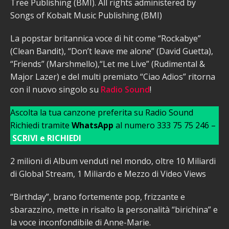
Tree Publishing (BMI). All rights administered by
Songs of Kobalt Music Publishing (BMI)
La popstar britannica voce di hit come “Rockabye”
(Clean Bandit), “Don’t leave me alone” (David Guetta),
“Friends” (Marshmello),“Let me Live” (Rudimental &
Major Lazer) e del multi premiato “Ciao Adios” ritorna
con il nuovo singolo su
Radio Sound
!
Ascolta la tua canzone preferita su Radio Sound
Richiedi tramite
WhatsApp
al numero 333 75 75 246 –
SCRIVI e RICHIEDI
2 milioni di Album venduti nel mondo, oltre 10 Miliardi
di Global Stream, 1 Miliardo e Mezzo di Video Views
“Birthday”, brano fortemente pop, frizzante e
sbarazzino, mette in risalto la personalità “birichina” e
la voce inconfondibile di Anne-Marie.