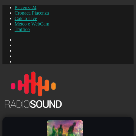
Piacenza24
Cronaca Piacenza
Calcio Live
Meteo e WebCam
Traffico
FB
Instagram
YouTube
FB
Piacenza24