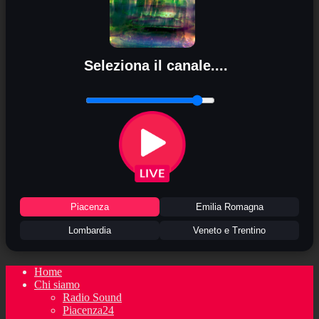
Seleziona il canale....
Piacenza
Emilia Romagna
Lombardia
Veneto e Trentino
Home
Chi siamo
Radio Sound
Piacenza24