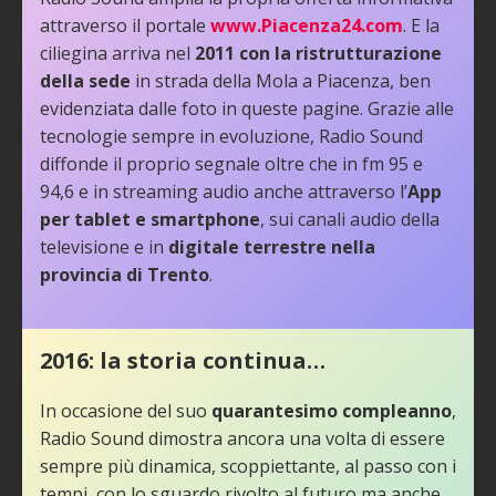
attraverso il portale
www.Piacenza24.com
. E la
ciliegina arriva nel
2011 con la ristrutturazione
della sede
in strada della Mola a Piacenza, ben
evidenziata dalle foto in queste pagine. Grazie alle
tecnologie sempre in evoluzione, Radio Sound
diffonde il proprio segnale oltre che in fm 95 e
94,6 e in streaming audio anche attraverso l’
App
per tablet e smartphone
, sui canali audio della
televisione e in
digitale terrestre nella
provincia di Trento
.
2016: la storia continua…
In occasione del suo
quarantesimo compleanno
,
Radio Sound dimostra ancora una volta di essere
sempre più dinamica, scoppiettante, al passo con i
tempi, con lo sguardo rivolto al futuro ma anche