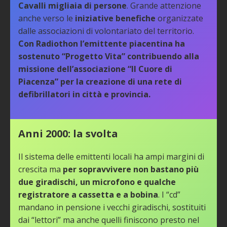
Cavalli migliaia di persone
. Grande attenzione
anche verso le
iniziative benefiche
organizzate
dalle associazioni di volontariato del territorio.
Con Radiothon l’emittente piacentina ha
sostenuto “Progetto Vita” contribuendo alla
missione dell’associazione “Il Cuore di
Piacenza” per la creazione di una rete di
defibrillatori in città e provincia.
Anni 2000: la svolta
Il sistema delle emittenti locali ha ampi margini di
crescita ma
per sopravvivere non bastano più
due giradischi, un microfono e qualche
registratore a cassetta e a bobina
. I “cd”
mandano in pensione i vecchi giradischi, sostituiti
dai “lettori” ma anche quelli finiscono presto nel