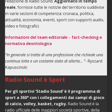
redazione di Radio Sound.
Aggiornato in tempo
reale
, fornisce tutte le notizie del territorio suddivise
in varie sezioni di competenza: cronaca, politica,
attualità, economia, eventi, sport con supporti audio,
video e fotografici.
Informazioni del team editoriale
–
fact-checking e
normativa deontologica
“In generale si tratta di una professione che richiede una
continua lotta e un costante stato di allerta… “-
Ryszard
Kapuscinski
Radio Sound è Sport
Per gli sportivi ‘Stadio Sound’ è il programma di
sport a 360° con i collegamenti dai campi di gioco
di calcio, volley, basket, rugby.
Radio Sound è la
radio ufficiale delle maggiori società sportive, della