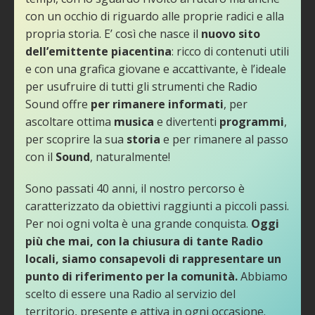
con un occhio di riguardo alle proprie radici e alla
propria storia. E’ così che nasce il
nuovo sito
dell’emittente piacentina
: ricco di contenuti utili
e con una grafica giovane e accattivante, è l’ideale
per usufruire di tutti gli strumenti che Radio
Sound offre
per rimanere informati
, per
ascoltare ottima
musica
e divertenti
programmi
,
per scoprire la sua
storia
e per rimanere al passo
con il
Sound
, naturalmente!
Sono passati 40 anni, il nostro percorso è
caratterizzato da obiettivi raggiunti a piccoli passi.
Per noi ogni volta è una grande conquista.
Oggi
più che mai, con la chiusura di tante Radio
locali, siamo consapevoli di rappresentare un
punto di riferimento per la comunità.
Abbiamo
scelto di essere una Radio al servizio del
territorio, presente e attiva in ogni occasione.