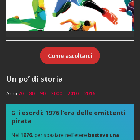
Come ascoltarci
Un po’ di storia
Anni
70
–
80
–
90
–
2000
–
2010
–
2016
Gli esordi: 1976 l’era delle emittenti
pirata
Nel
1976
, per spaziare nell’etere
bastava una