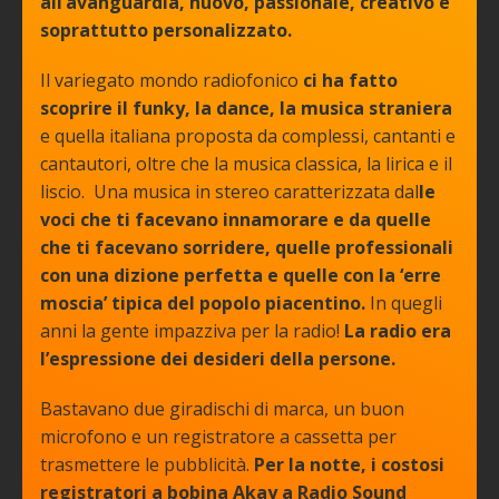
all’avanguardia, nuovo, passionale, creativo e
soprattutto personalizzato.
Il variegato mondo radiofonico
ci ha fatto
scoprire il funky, la dance, la musica straniera
e quella italiana proposta da complessi, cantanti e
cantautori, oltre che la musica classica, la lirica e il
liscio. Una musica in stereo caratterizzata dal
le
voci che ti facevano innamorare e da quelle
che ti facevano sorridere, quelle professionali
con una dizione perfetta e quelle con la ‘erre
moscia’ tipica del popolo piacentino.
In quegli
anni la gente impazziva per la radio!
La radio era
l’espressione dei desideri della persone.
Bastavano due giradischi di marca, un buon
microfono e un registratore a cassetta per
trasmettere le pubblicità.
Per la notte, i costosi
registratori a bobina Akay a Radio Sound