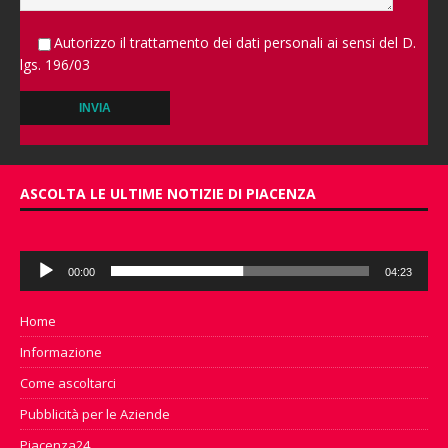
Autorizzo il trattamento dei dati personali ai sensi del D.
lgs. 196/03
A
l
ASCOLTA LE ULTIME NOTIZIE DI PIACENZA
t
e
r
Audio
n
00:00
04:23
Player
a
t
Home
i
v
Informazione
e
Come ascoltarci
:
Pubblicità per le Aziende
Piacenza24