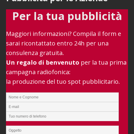
Per la tua pubblicità
Maggiori informazioni? Compila il form e
sarai ricontattato entro 24h per una
consulenza gratuita.
Un regalo di benvenuto
per la tua prima
campagna radiofonica:
la produzione del tuo spot pubblicitario.