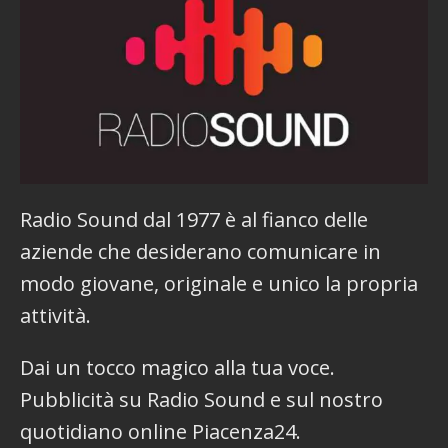
r
n
a
t
i
v
e
:
Radio Sound dal 1977 è al fianco delle
aziende che desiderano comunicare in
modo giovane, originale e unico la propria
attività.
Dai un tocco magico alla tua voce.
Pubblicità su Radio Sound e sul nostro
quotidiano online Piacenza24.