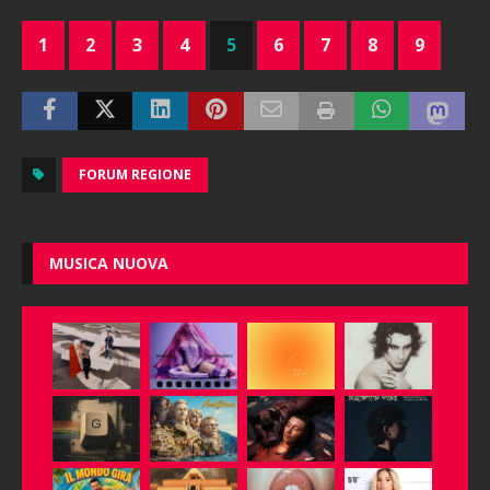
1
2
3
4
5
6
7
8
9
FORUM REGIONE
MUSICA NUOVA