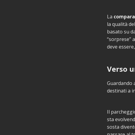
La
compara
la qualità d
basato su da
“sorprese” a
deve essere,
Verso u
Guardando al
destinati a 
Il parcheggi
sta evolvend
sosta diven
passare al t