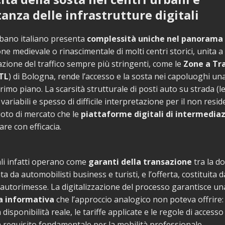
anza delle infrastrutture digitali
rbano italiano presenta
complessità uniche nel panorama
e medievale o rinascimentale di molti centri storici, unita a 
ione del traffico sempre più stringenti, come le
Zone a Tra
TL
) di Bologna, rende l’accesso e la sosta nei capoluoghi una
primo piano. La scarsità strutturale di posti auto su strada (le
 variabili e spesso di difficile interpretazione per il non resi
oto di mercato che le
piattaforme digitali di intermedia
re con efficacia.
li infatti operano come
garanti della transazione
tra la d
 da automobilisti business e turisti, e l’offerta, costituita d
autorimesse. La digitalizzazione del processo garantisce un
a informativa
che l’approccio analogico non poteva offrire
a disponibilità reale, le tariffe applicate e le regole di accesso
 requisito fondamentale per la mobilità professionale.