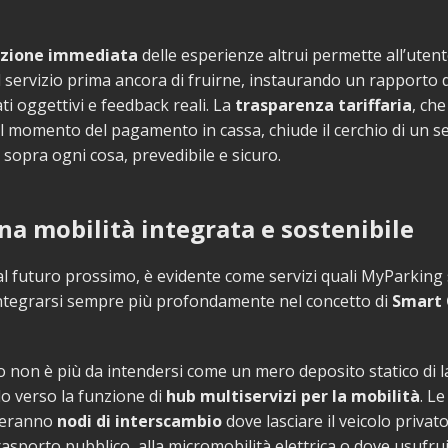
zione immediata
delle esperienze altrui permette all’utent
el servizio prima ancora di fruirne, instaurando un rapporto d
ti oggettivi e feedback reali. La
trasparenza tariffaria
, che
l momento del pagamento in cassa, chiude il cerchio di un se
 sopra ogni cosa, prevedibile e sicuro.
na mobilità integrata e sostenibile
 futuro prossimo, è evidente come servizi quali MyParking
integrarsi sempre più profondamente nel concetto di
Smart 
o non è più da intendersi come un mero deposito statico di 
o verso la funzione di
hub multiservizi per la mobilità
. Le
teranno
nodi di interscambio
dove lasciare il veicolo privat
rasporto pubblico, alla micromobilità elettrica o dove usufruir