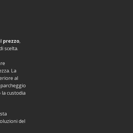
il
prezzo
,
i scelta.
are
ezza. La
eriore al
n parcheggio
 la custodia
sta
oluzioni del