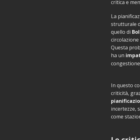
critica e men
La pianifica
strutturale 
quello di
Bo
circolazione
Questa prob
ha un
impat
congestione d
In questo co
criticità, gra
pianificazi
incertezze, 
come stazion
Le criti