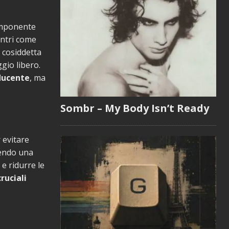
componente
entri come
a cosiddetta
gio libero.
nducente
, ma
Sombr – My Body Isn’t Ready
 evitare
rendo una
 e ridurre le
ruciali