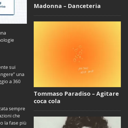
Madonna – Danceteria
una
nologie
ente sui
iungere” una
ggio a 360
Tommaso Paradiso – Agitare
coca cola
izzata sempre
azioni che
 la fase più