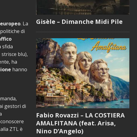
Gisèle – Dimanche Midi Pile
 europeo
. La
politiche di
ffico
 sfida
 strisce blu),
dente, ha
zione
hanno
omanda,
ai gestori di
a
Fabio Rovazzi – LA COSTIERA
: conoscere
AMALFITANA (feat. Arisa,
 alla ZTL è
Nino D’Angelo)