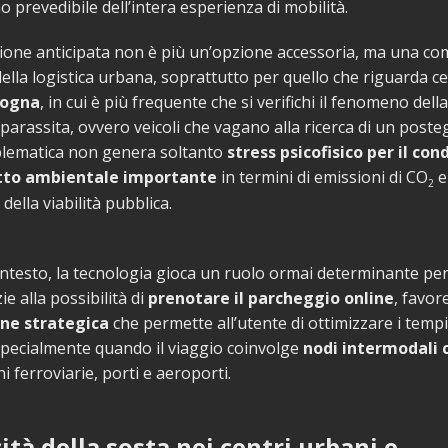
o prevedibile dell’intera esperienza di mobilità.
zione anticipata non è più un’opzione accessoria, ma una 
della logistica urbana, soprattutto per quello che riguarda c
logna
, in cui è più frequente che si verifichi il fenomeno dell
 parassita, ovvero veicoli che vagano alla ricerca di un posteg
lematica non genera soltanto
stress psicofisico per il co
to ambientale importante
in termini di emissioni di CO
e
2
ella viabilità pubblica.
ntesto, la tecnologia gioca un ruolo ormai determinante per
zie alla possibilità di
prenotare il parcheggio online
, favo
one strategica
che permette all’utente di ottimizzare i tempi
specialmente quando il viaggio coinvolge
nodi intermodali c
i ferroviarie, porti e aeroporti.
cità della sosta nei centri urbani e