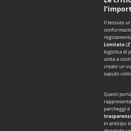
l’import
Il tessuto u
conformazion
regolamentaz
Limitato
(
Z
logistica di 
unita a costi
creato un vu
saputo colma
Questi porta
rappresentata
parcheggi e 
trasparenz
in anticipo l
diventato un