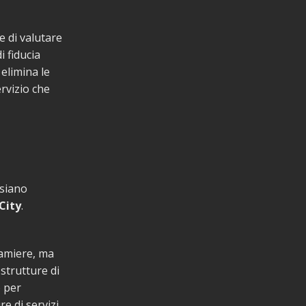
e di valutare
i fiducia
 elimina le
rvizio che
 siano
City
.
lamiere, ma
 strutture di
o per
e di servizi