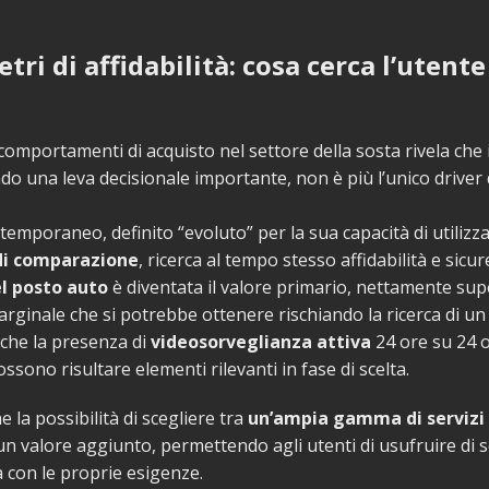
tri di affidabilità: cosa cerca l’utente
 comportamenti di acquisto nel settore della sosta rivela che 
o una leva decisionale importante, non è più l’unico driver d
temporaneo, definito “evoluto” per la sua capacità di utilizz
di comparazione
, ricerca al tempo stesso affidabilità e sicur
l posto auto
è diventata il valore primario, nettamente sup
rginale che si potrebbe ottenere rischiando la ricerca di u
nche la presenza di
videosorveglianza attiva
24 ore su 24 o
ssono risultare elementi rilevanti in fase di scelta.
e la possibilità di scegliere tra
un’ampia gamma di servizi
n valore aggiunto, permettendo agli utenti di usufruire di s
a con le proprie esigenze.