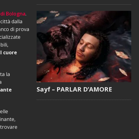
 di Bologna
.
ittà dalla
anco di prova
cializzate
ili,
l cuore
ta la
a
Sayf – PARLAR D’AMORE
tante
elle
inante,
i trovare