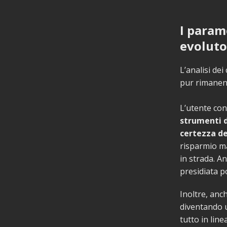
I parame
evoluto
L’analisi dei
pur rimanend
L’utente con
strumenti 
certezza de
risparmio ma
in strada. A
presidiata po
Inoltre, anch
diventando u
tutto in line