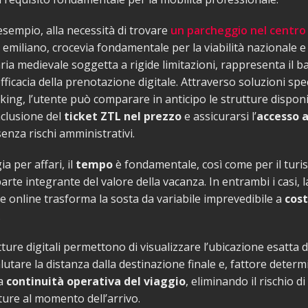
 esempio, alla necessità di trovare
un parcheggio nel centro
 emiliano, crocevia fondamentale per la viabilità nazionale e c
aria medievale soggetta a rigide limitazioni, rappresenta il b
efficacia della prenotazione digitale. Attraverso soluzioni spe
ng, l’utente può comparare in anticipo le strutture disponib
inclusione del
ticket ZTL nel prezzo
e assicurarsi l’
accesso a
enza rischi amministrativi.
ia per affari, il
tempo
è fondamentale, così come per il turis
arte integrante del valore della vacanza. In entrambi i casi, l
 online trasforma la sosta da variabile imprevedibile a
cos
.
tture digitali permettono di visualizzare l’ubicazione esatta d
alutare la distanza dalla destinazione finale e, fattore determ
la
continuità operativa del viaggio
, eliminando il rischio d
ture al momento dell’arrivo.