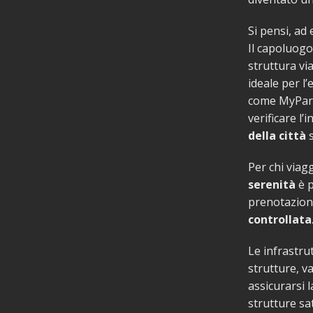
Si pensi, ad
Il capoluogo
struttura vi
ideale per l’
come MyParki
verificare l’
della città
s
Per chi viagg
serenità
è p
prenotazione
controllata
Le infrastru
strutture, v
assicurarsi 
strutture sa