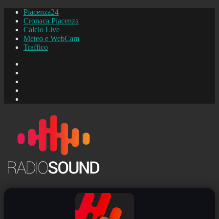
Piacenza24
Cronaca Piacenza
Calcio Live
Meteo e WebCam
Traffico
FB
Instagram
YouTube
FB
Piacenza24