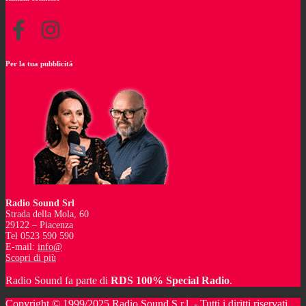
Per la tua pubblicità
Radio Sound Srl
Strada della Mola, 60
29122 – Piacenza
Tel 0523 590 590
E-mail:
info@
Scopri di più
Radio Sound fa parte di
RDS 100% Special Radio
.
Copyright © 1999/2025 Radio Sound S.r.l. - Tutti i diritti riservati