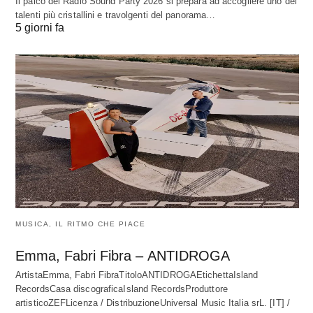
Il palco del Radio Sound Party 2026 si prepara ad accogliere uno dei
talenti più cristallini e travolgenti del panorama…
5 giorni fa
MUSICA, IL RITMO CHE PIACE
Emma, Fabri Fibra – ANTIDROGA
ArtistaEmma, Fabri FibraTitoloANTIDROGAEtichettaIsland
RecordsCasa discograficaIsland RecordsProduttore
artisticoZEFLicenza / DistribuzioneUniversal Music Italia srL. [IT] /