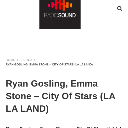
JQUERY
RADIO
PLAYER
and
WORDPRESS
RADIO
PLUGIN
HOME
FEDEZ
powered
RYAN GOSLING, EMMA STONE – CITY OF STARS (LA LA LAND)
by
WordPress
Webdesign
Ryan Gosling, Emma
Dexheim
and
Stone – City Of Stars (LA
FULL
SERVICE
LA LAND)
ONLINE
AGENTUR
MAINZ