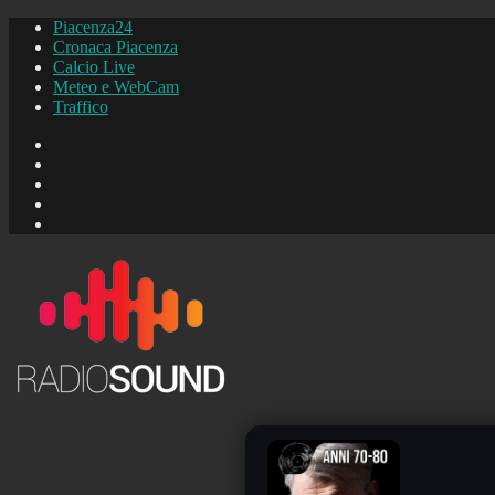
Piacenza24
Cronaca Piacenza
Calcio Live
Meteo e WebCam
Traffico
FB
Instagram
YouTube
FB
Piacenza24