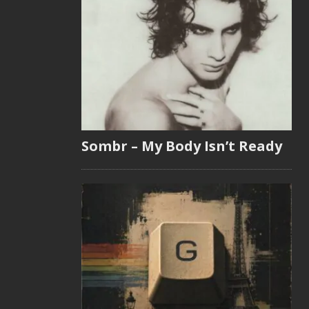
Sombr – My Body Isn’t Ready