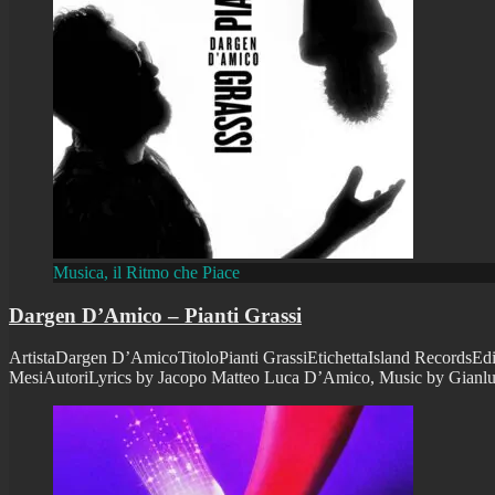
Musica, il Ritmo che Piace
Dargen D’Amico – Pianti Grassi
ArtistaDargen D’AmicoTitoloPianti GrassiEtichettaIsland RecordsEdiz
MesiAutoriLyrics by Jacopo Matteo Luca D’Amico, Music by G