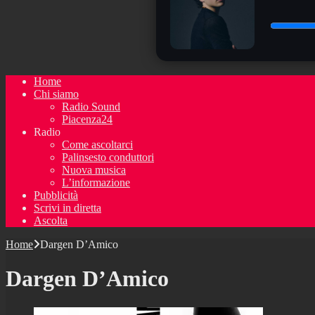
Home
Chi siamo
Radio Sound
Piacenza24
Radio
Come ascoltarci
Palinsesto conduttori
Nuova musica
L’informazione
Pubblicità
Scrivi in diretta
Ascolta
Home
Dargen D’Amico
Dargen D’Amico