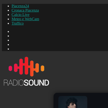
Piacenza24
Cronaca Piacenza
Calcio Live
Meteo e WebCam
Traffico
FB
Instagram
YouTube
FB
Piacenza24