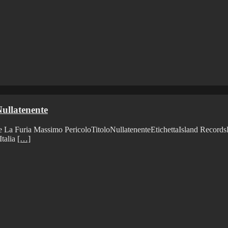
ullatenente
a Massimo PericoloTitoloNullatenenteEtichettaIsland RecordsEdizio
Italia
[…]