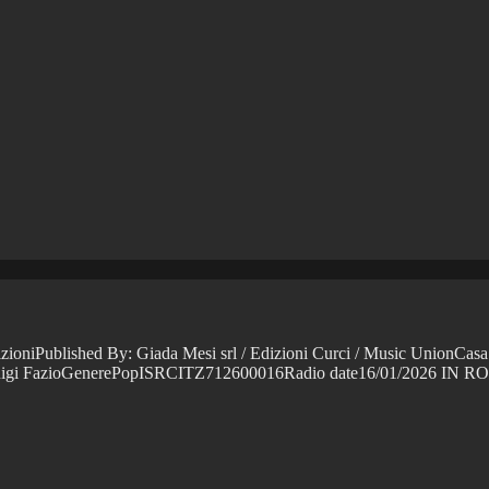
ioniPublished By: Giada Mesi srl / Edizioni Curci / Music UnionCasa d
ianluigi FazioGenerePopISRCITZ712600016Radio date16/01/2026 