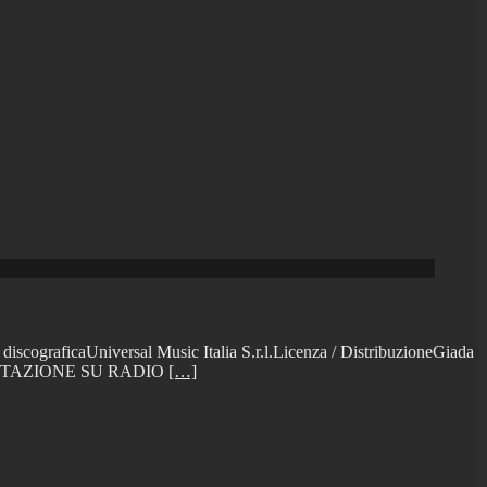
iscograficaUniversal Music Italia S.r.l.Licenza / DistribuzioneGiada
IN ROTAZIONE SU RADIO
[…]