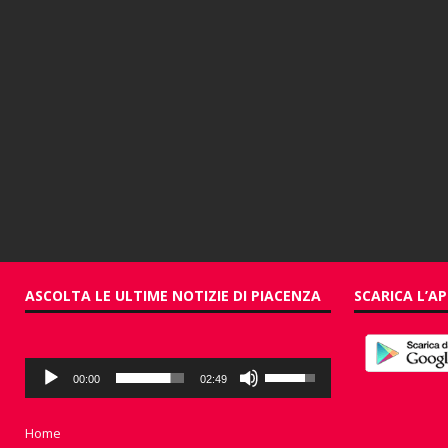
ASCOLTA LE ULTIME NOTIZIE DI PIACENZA
SCARICA L’AP
Audio
Usa
00:00
02:49
Player
i
tasti
freccia
Home
su/giù