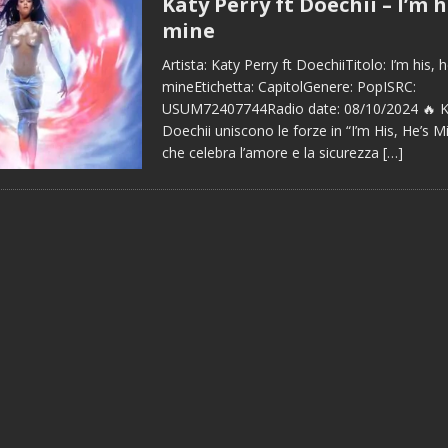
Katy Perry ft Doechii – I’m hi
mine
Artista: Katy Perry ft DoechiiTitolo: I’m his, h
mineEtichetta: CapitolGenere: PopISRC:
USUM72407744Radio date: 08/10/2024 🔥 Ka
Doechii uniscono le forze in “I’m His, He’s M
che celebra l’amore e la sicurezza
[…]