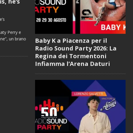
s, he’s
e’s
ty Perry e
ine”, un brano
Baby K a Piacenza per il
Radio Sound Party 2026: La
Regina dei Tormentoni
Infiamma l’Arena Daturi