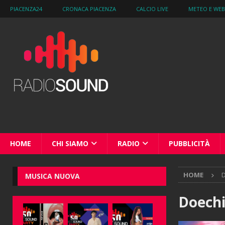
PIACENZA24
CRONACA PIACENZA
CALCIO LIVE
METEO E WE
HOME
CHI SIAMO
RADIO
PUBBLICITÀ
HOME
D
MUSICA NUOVA
Doechi