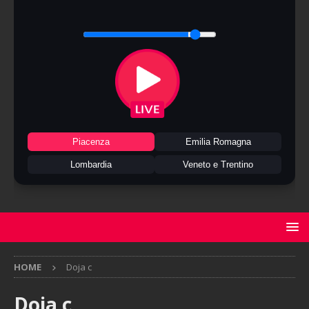
Piacenza
Emilia Romagna
Lombardia
Veneto e Trentino
HOME
Doja c
Doja c