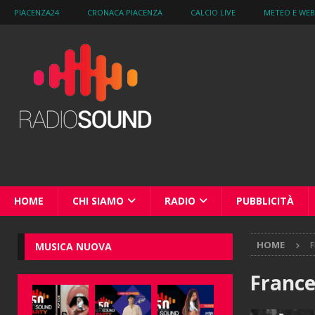
PIACENZA24
CRONACA PIACENZA
CALCIO LIVE
METEO E WE
HOME
CHI SIAMO
RADIO
PUBBLICITÀ
HOME
F
MUSICA NUOVA
France