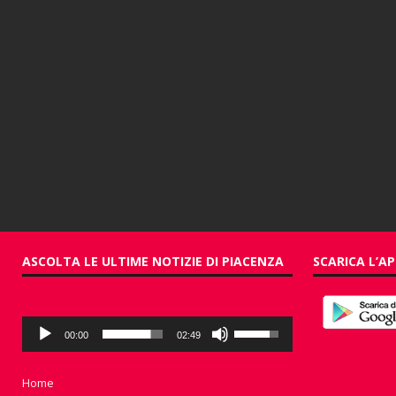
ASCOLTA LE ULTIME NOTIZIE DI PIACENZA
SCARICA L’AP
Audio
Usa
00:00
02:49
Player
i
tasti
freccia
Home
su/giù