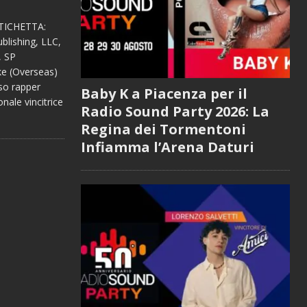
ETICHETTA:
lishing, LLC,
, SP
ke (Overseas)
so rapper
Baby K a Piacenza per il
nale vincitrice
Radio Sound Party 2026: La
Regina dei Tormentoni
Infiamma l’Arena Daturi