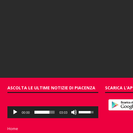
ASCOLTA LE ULTIME NOTIZIE DI PIACENZA
SCARICA L’AP
Audio
Usa
00:00
03:03
Player
i
tasti
freccia
Home
su/giù