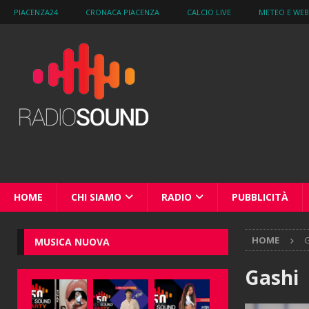
PIACENZA24
CRONACA PIACENZA
CALCIO LIVE
METEO E WE
HOME
CHI SIAMO
RADIO
PUBBLICITÀ
HOME
G
MUSICA NUOVA
Gashi