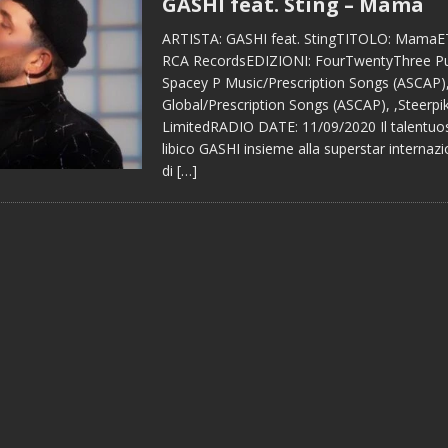
GASHI feat. Sting – Mama
ARTISTA: GASHI feat. StingTITOLO: Mama
RCA RecordsEDIZIONI: FourTwentyThree Pub
Spacey P Music/Prescription Songs (ASCAP)
Global/Prescription Songs (ASCAP), ,Steerpi
LimitedRADIO DATE: 11/09/2020 Il talentuo
libico GASHI insieme alla superstar internazio
di
[…]