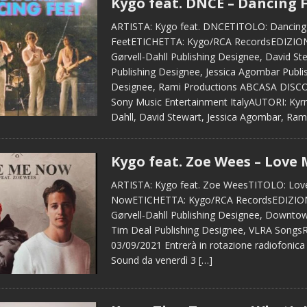
Kygo feat. DNCE – Dancing 
ARTISTA: Kygo feat. DNCETITOLO: Dancing
FeetETICHETTA: Kygo/RCA RecordsEDIZIONI
Gørvell-Dahll Publishing Designee, David St
Publishing Designee, Jessica Agombar Publi
Designee, Rami Productions ABCASA DISC
Sony Music Entertainment ItalyAUTORI: Kyrr
Dahll, David Stewart, Jessica Agombar, Ram
Kygo feat. Zoe Wees – Love
ARTISTA: Kygo feat. Zoe WeesTITOLO: Lo
NowETICHETTA: Kygo/RCA RecordsEDIZIONI
Gørvell-Dahll Publishing Designee, Downto
Tim Deal Publishing Designee, VLRA Song
03/09/2021 Entrerà in rotazione radiofonica
Sound da venerdì 3
[…]