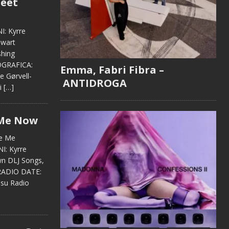
Feet
: Kyrre
ewart
shing
OGRAFICA:
Emma, Fabri Fibra –
e Gørvell-
ANTIDROGA
i
[…]
 Me Now
ve Me
: Kyrre
wn DLJ Songs,
sRADIO DATE:
 su Radio