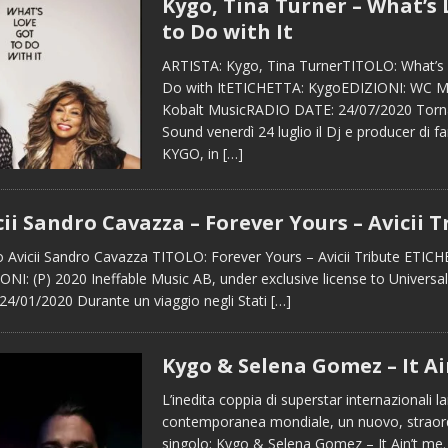
Kygo, Tina Turner – What’s 
to Do with It
ARTISTA: Kygo, Tina TurnerTITOLO: What’s
Do with ItETICHETTA: KygoEDIZIONI: WC Mu
Kobalt MusicRADIO DATE: 24/07/2020 Torn
Sound venerdì 24 luglio il Dj e producer di 
KYGO, in
[…]
ii Sandro Cavazza – Forever Yours – Avicii T
 Avicii Sandro Cavazza TITOLO: Forever Yours – Avicii Tribute ETICHE
NI: (P) 2020 Ineffable Music AB, under exclusive license to Universa
4/01/2020 Durante un viaggio negli Stati
[…]
Kygo & Selena Gomez – It Ai
L’inedita coppia di superstar internazionali la
contemporanea mondiale, un nuovo, straord
singolo: Kygo & Selena Gomez – It Ain’t me