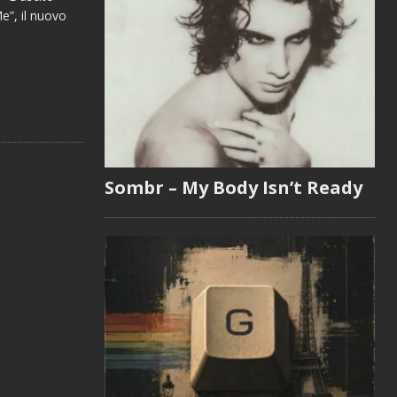
e”, il nuovo
Sombr – My Body Isn’t Ready