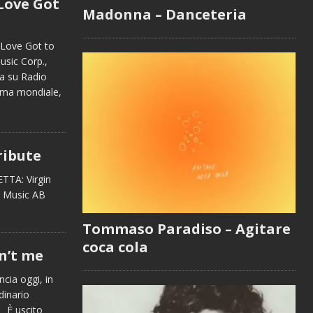
Love Got
Madonna – Danceteria
 Love Got to
sic Corp.,
a su Radio
fama mondiale,
ribute
TTA: Virgin
l Music AB
Tommaso Paradiso – Agitare
coca cola
n’t me
ncia oggi, in
inario
. È uscito