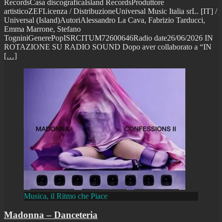
RecordsCasa discograficaIsland RecordsProduttore
artisticoZEFLicenza / DistribuzioneUniversal Music Italia srL. [IT] /
Universal (Island)AutoriAlessandro La Cava, Fabrizio Tarducci,
Emma Marrone, Stefano
TogniniGenerePopISRCITUM72600646Radio date26/06/2026 IN
ROTAZIONE SU RADIO SOUND Dopo aver collaborato a “IN
[…]
Musica, il Ritmo che Piace
Madonna – Danceteria