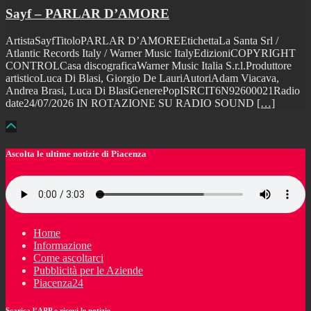
Sayf – PARLAR D’AMORE
ArtistaSayfTitoloPARLAR D’AMOREEtichettaLa Santa Srl /
Atlantic Records Italy / Warner Music ItalyEdizioniCOPYRIGHT
CONTROLCasa discograficaWarner Music Italia S.r.l.Produttore
artisticoLuca Di Blasi, Giorgio De LauriAutoriAdam Viacava,
Andrea Brasi, Luca Di BlasiGenerePopISRCIT6N92600021Radio
date24/07/2026 IN ROTAZIONE SU RADIO SOUND
[…]
Ascolta le ultime notizie di Piacenza
Home
Informazione
Come ascoltarci
Pubblicità per le Aziende
Piacenza24
Scarica l’APP e ricevi le notizie