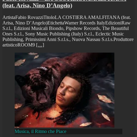
(feat. Arisa, Nino D’Angelo)
ArtistaFabio RovazziTitoloLA COSTIERA AMALFITANA (feat.
Arisa, Nino D’Angelo)EtichettaWarner Records ItalyEdizioniRaw
S.r.l., Edizioni Musicali Biondo, Pipshow Records, The Beautiful
Ones S.r.l., Sony Music Publishing (Italy) S.r.l., Eclectic Music
Publishing, Primissimi Anni S.r.l.s., Nuova Nassau S.r.l.s.Produttore
artisticoROOM9
[…]
Musica, il Ritmo che Piace