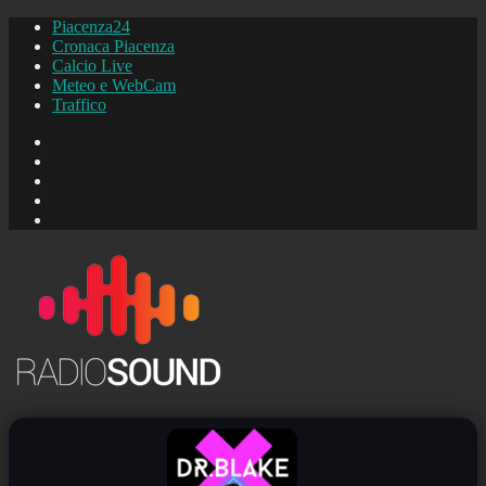
Piacenza24
Cronaca Piacenza
Calcio Live
Meteo e WebCam
Traffico
FB
Instagram
YouTube
FB
Piacenza24