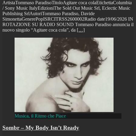
ArtistaTommaso ParadisoTitoloAgitare coca colaEtichettaColumbia
/ Sony Music ItalyEdizioniThe Sold Out Music Srl, Eclectic Music
Publishing SrlAutoriTommaso Paradiso, Davide
SimonettaGenerePopISRCITRSS2600002Radio date19/06/2026 IN
ROTAZIONE SU RADIO SOUND Tommaso Paradiso annuncia il
nuovo singolo “Agitare coca cola”, da
[…]
Musica, il Ritmo che Piace
Sombr – My Body Isn’t Ready