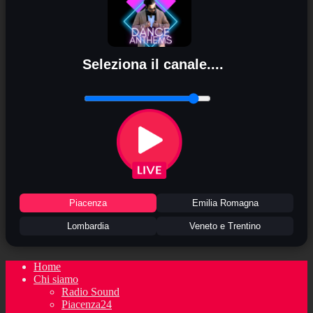
Seleziona il canale....
Piacenza
Emilia Romagna
Lombardia
Veneto e Trentino
Home
Chi siamo
Radio Sound
Piacenza24