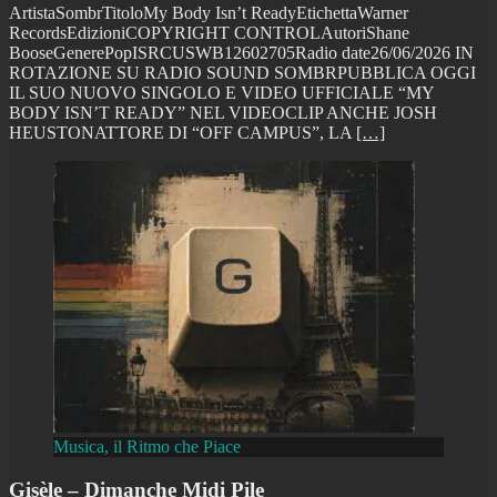
ArtistaSombrTitoloMy Body Isn’t ReadyEtichettaWarner
RecordsEdizioniCOPYRIGHT CONTROLAutoriShane
BooseGenerePopISRCUSWB12602705Radio date26/06/2026 IN
ROTAZIONE SU RADIO SOUND SOMBRPUBBLICA OGGI
IL SUO NUOVO SINGOLO E VIDEO UFFICIALE “MY
BODY ISN’T READY” NEL VIDEOCLIP ANCHE JOSH
HEUSTONATTORE DI “OFF CAMPUS”, LA
[…]
Musica, il Ritmo che Piace
Gisèle – Dimanche Midi Pile