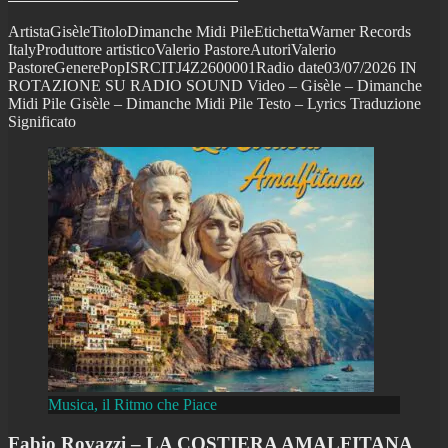
ArtistaGisèleTitoloDimanche Midi PileEtichettaWarner Records
ItalyProduttore artisticoValerio PastoreAutoriValerio
PastoreGenerePopISRCITJ4Z2600001Radio date03/07/2026 IN
ROTAZIONE SU RADIO SOUND Video – Gisèle – Dimanche
Midi Pile Gisèle – Dimanche Midi Pile Testo – Lyrics Traduzione
Significato
Musica, il Ritmo che Piace
Fabio Rovazzi – LA COSTIERA AMALFITANA