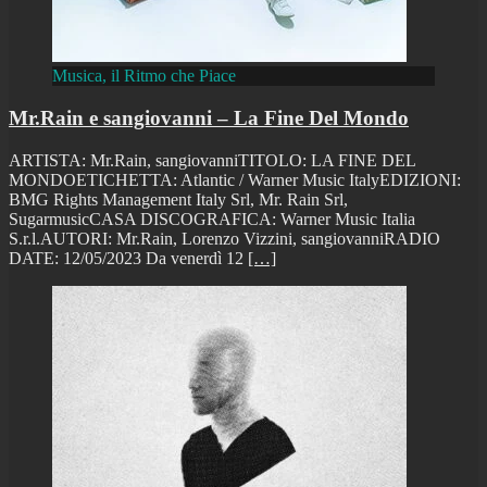
Musica, il Ritmo che Piace
Mr.Rain e sangiovanni – La Fine Del Mondo
ARTISTA: Mr.Rain, sangiovanniTITOLO: LA FINE DEL
MONDOETICHETTA: Atlantic / Warner Music ItalyEDIZIONI:
BMG Rights Management Italy Srl, Mr. Rain Srl,
SugarmusicCASA DISCOGRAFICA: Warner Music Italia
S.r.l.AUTORI: Mr.Rain, Lorenzo Vizzini, sangiovanniRADIO
DATE: 12/05/2023 Da venerdì 12
[…]