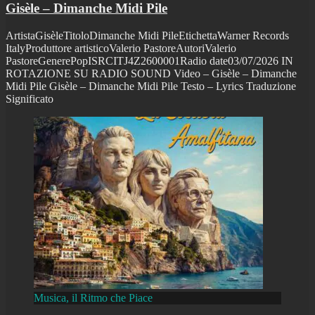
Gisèle – Dimanche Midi Pile
ArtistaGisèleTitoloDimanche Midi PileEtichettaWarner Records
ItalyProduttore artisticoValerio PastoreAutoriValerio
PastoreGenerePopISRCITJ4Z2600001Radio date03/07/2026 IN
ROTAZIONE SU RADIO SOUND Video – Gisèle – Dimanche
Midi Pile Gisèle – Dimanche Midi Pile Testo – Lyrics Traduzione
Significato
Musica, il Ritmo che Piace