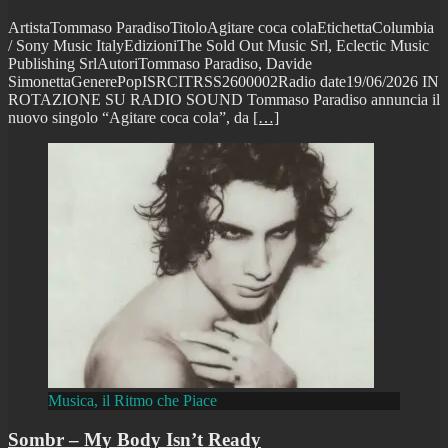
ArtistaTommaso ParadisoTitoloAgitare coca colaEtichettaColumbia
/ Sony Music ItalyEdizioniThe Sold Out Music Srl, Eclectic Music
Publishing SrlAutoriTommaso Paradiso, Davide
SimonettaGenerePopISRCITRSS2600002Radio date19/06/2026 IN
ROTAZIONE SU RADIO SOUND Tommaso Paradiso annuncia il
nuovo singolo “Agitare coca cola”, da
[…]
Musica, il Ritmo che Piace
Sombr – My Body Isn’t Ready