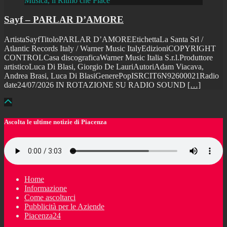
Musica, il Ritmo che Piace
Sayf – PARLAR D’AMORE
ArtistaSayfTitoloPARLAR D’AMOREEtichettaLa Santa Srl /
Atlantic Records Italy / Warner Music ItalyEdizioniCOPYRIGHT
CONTROLCasa discograficaWarner Music Italia S.r.l.Produttore
artisticoLuca Di Blasi, Giorgio De LauriAutoriAdam Viacava,
Andrea Brasi, Luca Di BlasiGenerePopISRCIT6N92600021Radio
date24/07/2026 IN ROTAZIONE SU RADIO SOUND
[…]
Ascolta le ultime notizie di Piacenza
Home
Informazione
Come ascoltarci
Pubblicità per le Aziende
Piacenza24