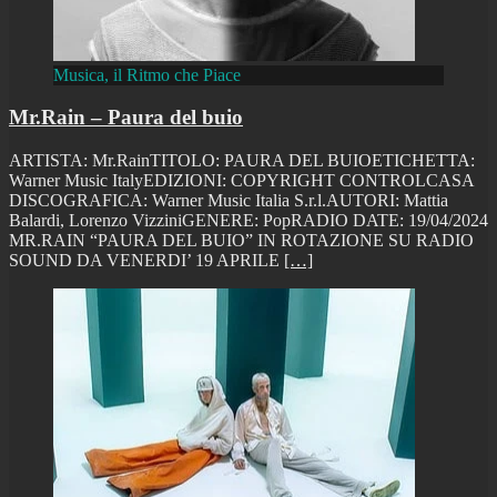
Musica, il Ritmo che Piace
Mr.Rain – Paura del buio
ARTISTA: Mr.RainTITOLO: PAURA DEL BUIOETICHETTA:
Warner Music ItalyEDIZIONI: COPYRIGHT CONTROLCASA
DISCOGRAFICA: Warner Music Italia S.r.l.AUTORI: Mattia
Balardi, Lorenzo VizziniGENERE: PopRADIO DATE: 19/04/2024
MR.RAIN “PAURA DEL BUIO” IN ROTAZIONE SU RADIO
SOUND DA VENERDI’ 19 APRILE
[…]