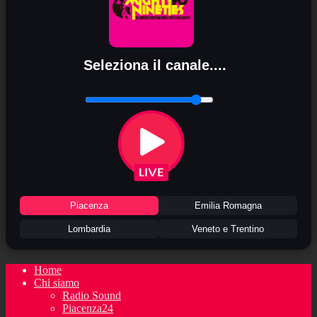
Seleziona il canale....
Piacenza
Emilia Romagna
Lombardia
Veneto e Trentino
Home
Chi siamo
Radio Sound
Piacenza24