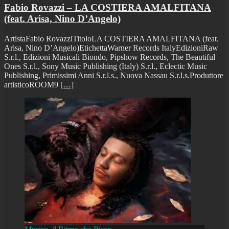
Fabio Rovazzi – LA COSTIERA AMALFITANA
(feat. Arisa, Nino D’Angelo)
ArtistaFabio RovazziTitoloLA COSTIERA AMALFITANA (feat.
Arisa, Nino D’Angelo)EtichettaWarner Records ItalyEdizioniRaw
S.r.l., Edizioni Musicali Biondo, Pipshow Records, The Beautiful
Ones S.r.l., Sony Music Publishing (Italy) S.r.l., Eclectic Music
Publishing, Primissimi Anni S.r.l.s., Nuova Nassau S.r.l.s.Produttore
artisticoROOM9
[…]