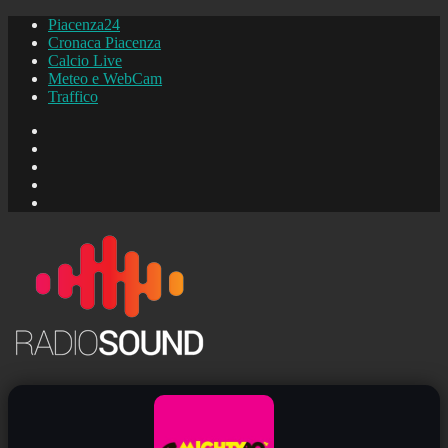
Piacenza24
Cronaca Piacenza
Calcio Live
Meteo e WebCam
Traffico
FB
Instagram
YouTube
FB
Piacenza24