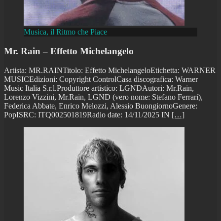
Musica, il Ritmo che Piace
Mr. Rain – Effetto Michelangelo
Artista: MR.RAINTitolo: Effetto MichelangeloEtichetta: WARNER
MUSICEdizioni: Copyright ControlCasa discografica: Warner
Music Italia S.r.l.Produttore artistico: LGNDAutori: Mr.Rain,
Lorenzo Vizzini, Mr.Rain, LGND (vero nome: Stefano Ferrari),
Federica Abbate, Enrico Melozzi, Alessio BuongiornoGenere:
PopISRC: ITQ002501819Radio date: 14/11/2025 IN
[…]