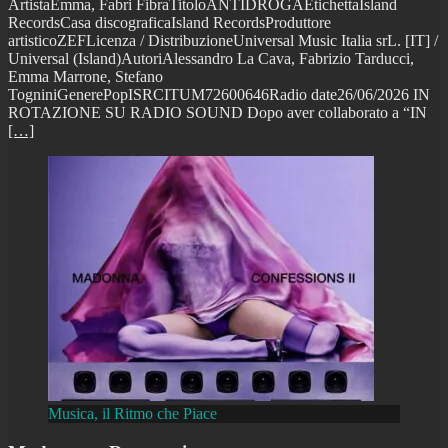
ArtistaEmma, Fabri FibraTitoloANTIDROGAEtichettaIsland
RecordsCasa discograficaIsland RecordsProduttore
artisticoZEFLicenza / DistribuzioneUniversal Music Italia srL. [IT] /
Universal (Island)AutoriAlessandro La Cava, Fabrizio Tarducci,
Emma Marrone, Stefano
TogniniGenerePopISRCITUM72600646Radio date26/06/2026 IN
ROTAZIONE SU RADIO SOUND Dopo aver collaborato a “IN
[…]
Musica, il Ritmo che Piace