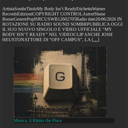
ArtistaSombrTitoloMy Body Isn’t ReadyEtichettaWarner
RecordsEdizioniCOPYRIGHT CONTROLAutoriShane
BooseGenerePopISRCUSWB12602705Radio date26/06/2026 IN
ROTAZIONE SU RADIO SOUND SOMBRPUBBLICA OGGI
IL SUO NUOVO SINGOLO E VIDEO UFFICIALE “MY
BODY ISN’T READY” NEL VIDEOCLIP ANCHE JOSH
HEUSTONATTORE DI “OFF CAMPUS”, LA
[…]
Musica, il Ritmo che Piace