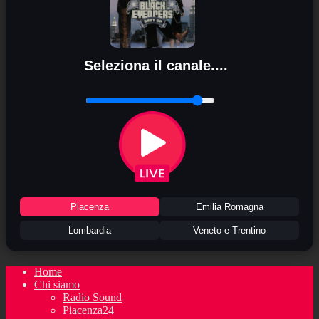
Seleziona il canale....
Piacenza
Emilia Romagna
Lombardia
Veneto e Trentino
Home
Chi siamo
Radio Sound
Piacenza24