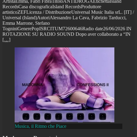
ArtistaEmma, Fabri FibraTitoloANTIDROGAEtichettaIsland
RecordsCasa discograficaIsland RecordsProduttore
artisticoZEFLicenza / DistribuzioneUniversal Music Italia srL. [IT] /
Universal (Island)AutoriAlessandro La Cava, Fabrizio Tarducci,
Emma Marrone, Stefano
TogniniGenerePopISRCITUM72600646Radio date26/06/2026 IN
ROTAZIONE SU RADIO SOUND Dopo aver collaborato a “IN
[…]
Musica, il Ritmo che Piace