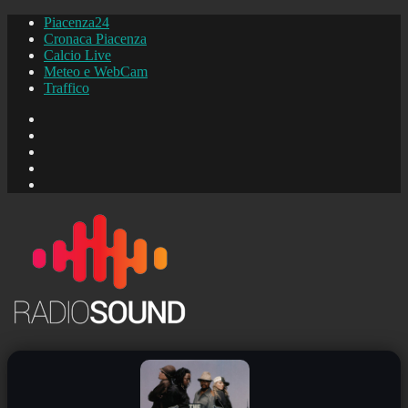
Piacenza24
Cronaca Piacenza
Calcio Live
Meteo e WebCam
Traffico
FB
Instagram
YouTube
FB
Piacenza24