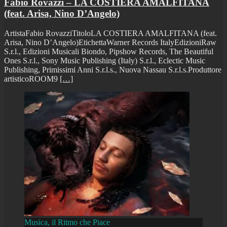
Fabio Rovazzi – LA COSTIERA AMALFITANA
(feat. Arisa, Nino D’Angelo)
ArtistaFabio RovazziTitoloLA COSTIERA AMALFITANA (feat.
Arisa, Nino D’Angelo)EtichettaWarner Records ItalyEdizioniRaw
S.r.l., Edizioni Musicali Biondo, Pipshow Records, The Beautiful
Ones S.r.l., Sony Music Publishing (Italy) S.r.l., Eclectic Music
Publishing, Primissimi Anni S.r.l.s., Nuova Nassau S.r.l.s.Produttore
artisticoROOM9
[…]
Musica, il Ritmo che Piace