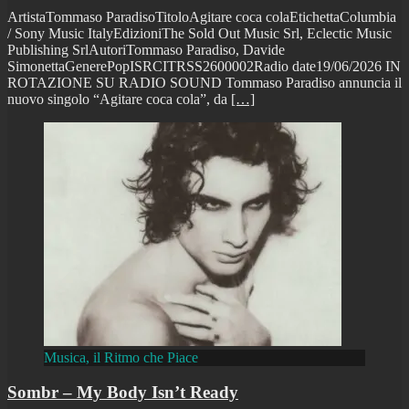
ArtistaTommaso ParadisoTitoloAgitare coca colaEtichettaColumbia
/ Sony Music ItalyEdizioniThe Sold Out Music Srl, Eclectic Music
Publishing SrlAutoriTommaso Paradiso, Davide
SimonettaGenerePopISRCITRSS2600002Radio date19/06/2026 IN
ROTAZIONE SU RADIO SOUND Tommaso Paradiso annuncia il
nuovo singolo “Agitare coca cola”, da
[…]
Musica, il Ritmo che Piace
Sombr – My Body Isn’t Ready