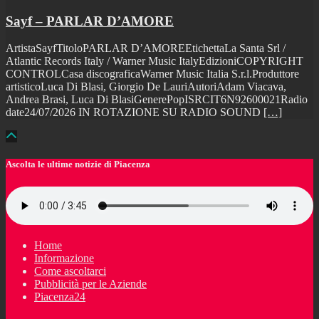
Sayf – PARLAR D’AMORE
ArtistaSayfTitoloPARLAR D’AMOREEtichettaLa Santa Srl /
Atlantic Records Italy / Warner Music ItalyEdizioniCOPYRIGHT
CONTROLCasa discograficaWarner Music Italia S.r.l.Produttore
artisticoLuca Di Blasi, Giorgio De LauriAutoriAdam Viacava,
Andrea Brasi, Luca Di BlasiGenerePopISRCIT6N92600021Radio
date24/07/2026 IN ROTAZIONE SU RADIO SOUND
[…]
Ascolta le ultime notizie di Piacenza
Home
Informazione
Come ascoltarci
Pubblicità per le Aziende
Piacenza24