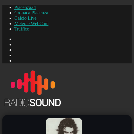
Piacenza24
Cronaca Piacenza
Calcio Live
Meteo e WebCam
Traffico
FB
Instagram
YouTube
FB
Piacenza24