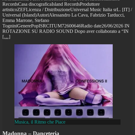
RecordsCasa discograficaIsland RecordsProduttore
artisticoZEFLicenza / DistribuzioneUniversal Music Italia srL. [IT] /
Universal (Island)AutoriAlessandro La Cava, Fabrizio Tarducci,
Emma Marrone, Stefano
TogniniGenerePopISRCITUM72600646Radio date26/06/2026 IN
ROTAZIONE SU RADIO SOUND Dopo aver collaborato a “IN
[…]
Musica, il Ritmo che Piace
Madonna – Danceteria