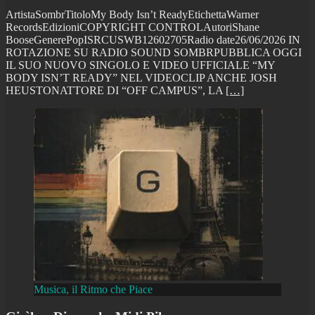
ArtistaSombrTitoloMy Body Isn’t ReadyEtichettaWarner
RecordsEdizioniCOPYRIGHT CONTROLAutoriShane
BooseGenerePopISRCUSWB12602705Radio date26/06/2026 IN
ROTAZIONE SU RADIO SOUND SOMBRPUBBLICA OGGI
IL SUO NUOVO SINGOLO E VIDEO UFFICIALE “MY
BODY ISN’T READY” NEL VIDEOCLIP ANCHE JOSH
HEUSTONATTORE DI “OFF CAMPUS”, LA
[…]
Musica, il Ritmo che Piace