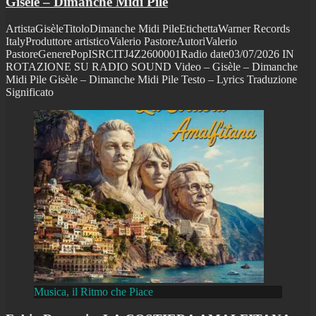
Gisèle – Dimanche Midi Pile
ArtistaGisèleTitoloDimanche Midi PileEtichettaWarner Records
ItalyProduttore artisticoValerio PastoreAutoriValerio
PastoreGenerePopISRCITJ4Z2600001Radio date03/07/2026 IN
ROTAZIONE SU RADIO SOUND Video – Gisèle – Dimanche
Midi Pile Gisèle – Dimanche Midi Pile Testo – Lyrics Traduzione
Significato
Musica, il Ritmo che Piace