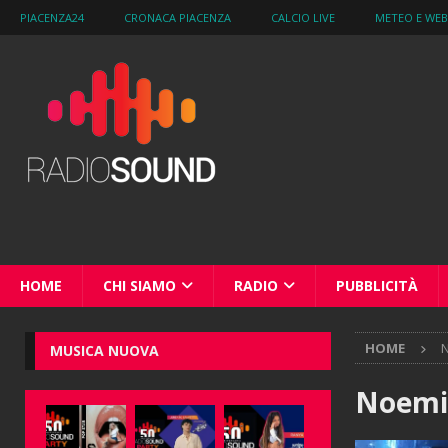
PIACENZA24
CRONACA PIACENZA
CALCIO LIVE
METEO E WE
HOME
CHI SIAMO
RADIO
PUBBLICITÀ
HOME
MUSICA NUOVA
Noemi