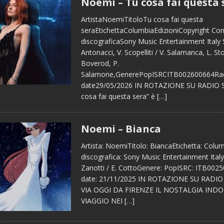
Noemi – Tu cosa fai questa 
ArtistaNoemiTitoloTu cosa fai questa
seraEtichettaColumbiaEdizioniCopyright Co
discograficaSony Music Entertainment Italy S
Antonacci, V. Scopelliti / V. Salamanca, L. Sto
Boverod, P.
Salamone,GenerePopISRCITB002600664Ra
date29/05/2026 IN ROTAZIONE SU RADIO
cosa fai questa sera” è
[…]
Noemi – Bianca
Artista: NoemiTitolo: BiancaEtichetta: Colu
discografica: Sony Music Entertainment Italy
Zanotti / E. CottoGenere: PopISRC: ITB002
date: 21/11/2025 IN ROTAZIONE SU RADI
VIA OGGI DA FIRENZE IL NOSTALGIA IND
VIAGGIO NEI
[…]