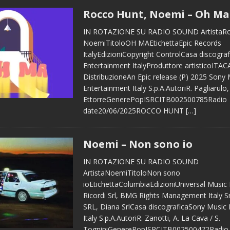
Rocco Hunt, Noemi – Oh Ma
IN ROTAZIONE SU RADIO SOUND ArtistaRo
NoemiTitoloOH MAEtichettaEpic Records
ItalyEdizioniCopyright ControlCasa discogra
Entertainment ItalyProduttore artisticoITAC
DistribuzioneAn Epic release (P) 2025 Sony 
Entertainment Italy S.p.A.AutoriR. Pagliarulo, 
EttorreGenerePopISRCITB002500785Radio
date20/06/2025ROCCO HUNT
[…]
Noemi – Non sono io
IN ROTAZIONE SU RADIO SOUND
ArtistaNoemiTitoloNon sono
ioEtichettaColumbiaEdizioniUniversal Music 
Ricordi Srl, BMG Rights Management Italy S
SRL, Diana SrlCasa discograficaSony Music
Italy S.p.A.AutoriR. Zanotti, A. La Cava / S.
TogniniGenerePopISRCITB002500472Radio