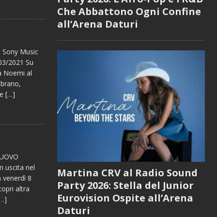
Che Abbattono Ogni Confine
all’Arena Daturi
 Sony Music
03/2021 Su
da Noemi al
ubrano,
he
[…]
 NUOVO
 uscita nel
Martina CRV al Radio Sound
a venerdì 8
Party 2026: Stella del Junior
pri altra
Eurovision Ospite all’Arena
[…]
Daturi