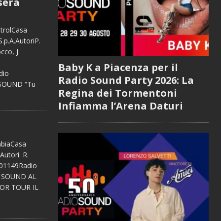
sera
ntrolCasa
.p.A.AutoriP.
cco, J.
Baby K a Piacenza per il
dio
Radio Sound Party 2026: La
 SOUND “Tu
Regina dei Tormentoni
Infiamma l’Arena Daturi
mbiaCasa
Autori: R.
501149Radio
O SOUND AL
OOR TOUR IL