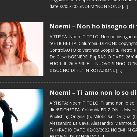
date02/05/2025NOEMI“NON SONO
[…]
Noemi – Non ho bisogno di 
ARTISTA: NoemiTITOLO: Non ho bisogno d
teETICHETTA: ColumbiaEDIZIONI: Copyrigh
ControlAUTORI: Veronica Scopelliti, Pietro P
De CesarisGENERE: PopRADIO DATE: 26/0
FUORI IL 26 APRILE IL NUOVO SINGOLO 
BISOGNO DI TE” IN ROTAZIONE
[…]
Noemi – Ti amo non lo so di
ARTISTA: NoemiTITOLO: Ti amo non lo so
direETICHETTA: ColumbiaEDIZIONI: Univers
Publishing Original (I), Milotic S.r.l. Original 
Alessandro La Cava, Alessandro Mahmoud,
FainiRADIO DATE: 02/02/2022 NOEMI IN G
FESTIVAL DI SANREMO
[…]