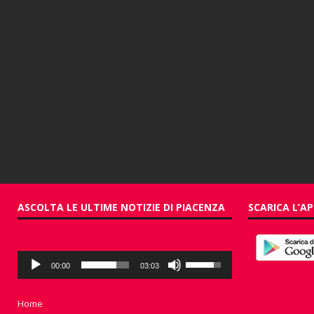
ASCOLTA LE ULTIME NOTIZIE DI PIACENZA
SCARICA L’AP
Audio
Usa
00:00
03:03
Player
i
tasti
freccia
Home
su/giù