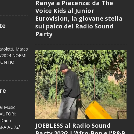
Ranya a Piacenza: da The
Voice Kids al Junior
Eurovision, la giovane stella
te
sul palco del Radio Sound
Party
i
t
aroletti, Marco
4/2024 NOEMI
“NON HO
re
al Music
(I)AUTORI:
 Dario
JOEBLESS al Radio Sound
ARA AL 72°
Party 2026: L’Afro-Pop e l’R&B