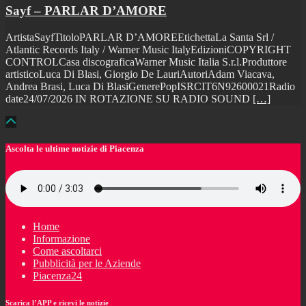
Sayf – PARLAR D’AMORE
ArtistaSayfTitoloPARLAR D’AMOREEtichettaLa Santa Srl /
Atlantic Records Italy / Warner Music ItalyEdizioniCOPYRIGHT
CONTROLCasa discograficaWarner Music Italia S.r.l.Produttore
artisticoLuca Di Blasi, Giorgio De LauriAutoriAdam Viacava,
Andrea Brasi, Luca Di BlasiGenerePopISRCIT6N92600021Radio
date24/07/2026 IN ROTAZIONE SU RADIO SOUND
[…]
Ascolta le ultime notizie di Piacenza
Home
Informazione
Come ascoltarci
Pubblicità per le Aziende
Piacenza24
Scarica l’APP e ricevi le notizie