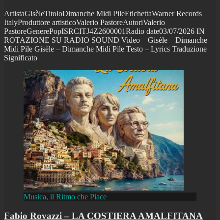
ArtistaGisèleTitoloDimanche Midi PileEtichettaWarner Records
ItalyProduttore artisticoValerio PastoreAutoriValerio
PastoreGenerePopISRCITJ4Z2600001Radio date03/07/2026 IN
ROTAZIONE SU RADIO SOUND Video – Gisèle – Dimanche
Midi Pile Gisèle – Dimanche Midi Pile Testo – Lyrics Traduzione
Significato
Musica, il Ritmo che Piace
Fabio Rovazzi – LA COSTIERA AMALFITANA