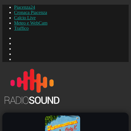
Piacenza24
Cronaca Piacenza
Calcio Live
Meteo e WebCam
Traffico
FB
Instagram
YouTube
FB
Piacenza24