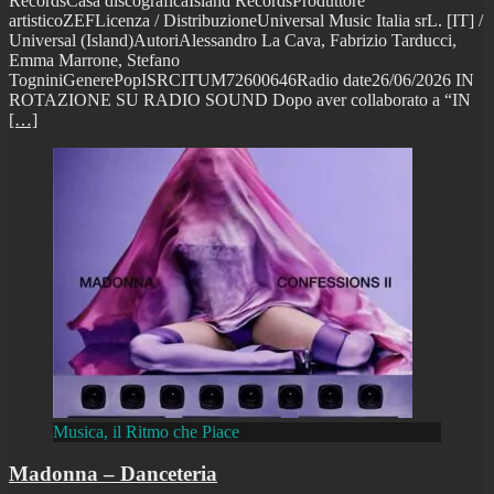
RecordsCasa discograficaIsland RecordsProduttore
artisticoZEFLicenza / DistribuzioneUniversal Music Italia srL. [IT] /
Universal (Island)AutoriAlessandro La Cava, Fabrizio Tarducci,
Emma Marrone, Stefano
TogniniGenerePopISRCITUM72600646Radio date26/06/2026 IN
ROTAZIONE SU RADIO SOUND Dopo aver collaborato a “IN
[…]
Musica, il Ritmo che Piace
Madonna – Danceteria