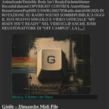
ArtistaSombrTitoloMy Body Isn’t ReadyEtichettaWarner
RecordsEdizioniCOPYRIGHT CONTROLAutoriShane
BooseGenerePopISRCUSWB12602705Radio date26/06/2026 IN
ROTAZIONE SU RADIO SOUND SOMBRPUBBLICA OGGI
IL SUO NUOVO SINGOLO E VIDEO UFFICIALE “MY
BODY ISN’T READY” NEL VIDEOCLIP ANCHE JOSH
HEUSTONATTORE DI “OFF CAMPUS”, LA
[…]
Musica, il Ritmo che Piace
Gisèle – Dimanche Midi Pile