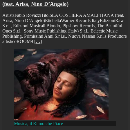
(feat. Arisa, Nino D’Angelo)
ArtistaFabio RovazziTitoloLA COSTIERA AMALFITANA (feat.
Arisa, Nino D’Angelo)EtichettaWarner Records ItalyEdizioniRaw
S.r.l., Edizioni Musicali Biondo, Pipshow Records, The Beautiful
Ones S.r.l., Sony Music Publishing (Italy) S.r.l., Eclectic Music
Publishing, Primissimi Anni S.r.l.s., Nuova Nassau S.r.l.s.Produttore
artisticoROOM9
[…]
Musica, il Ritmo che Piace