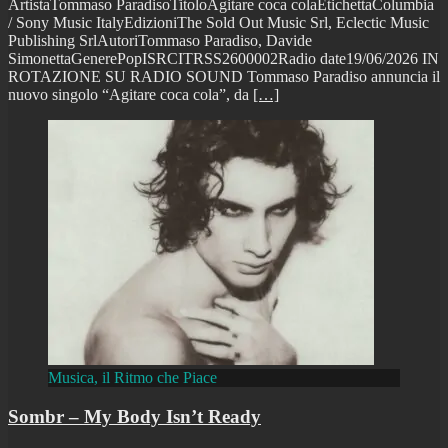
ArtistaTommaso ParadisoTitoloAgitare coca colaEtichettaColumbia
/ Sony Music ItalyEdizioniThe Sold Out Music Srl, Eclectic Music
Publishing SrlAutoriTommaso Paradiso, Davide
SimonettaGenerePopISRCITRSS2600002Radio date19/06/2026 IN
ROTAZIONE SU RADIO SOUND Tommaso Paradiso annuncia il
nuovo singolo “Agitare coca cola”, da
[…]
Musica, il Ritmo che Piace
Sombr – My Body Isn’t Ready