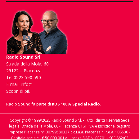
Radio Sound Srl
Strada della Mola, 60
29122 – Piacenza
Tel 0523 590 590
E-mail:
info@
Scopri di più
Radio Sound fa parte di
RDS 100% Special Radio
.
Copyright © 1999/2025 Radio Sound S.r.l. - Tutti i diritti riservati Sede
legale: Strada della Mola, 60 - Piacenza C.F./P.IVA e iscrizione Registro
Imprese Piacenza n° 00799580337 c.c.i.a.a. Piacenza n. r.e.a. 108530 -
Capitale sociale - € 50.000,00 i.v. Licenza SIAE N. 03701 - SCF 862/03