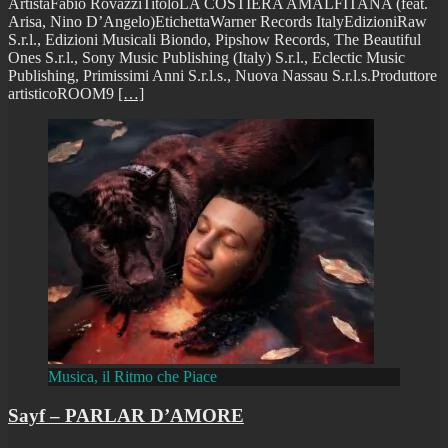
ArtistaFabio RovazziTitoloLA COSTIERA AMALFITANA (feat.
Arisa, Nino D’Angelo)EtichettaWarner Records ItalyEdizioniRaw
S.r.l., Edizioni Musicali Biondo, Pipshow Records, The Beautiful
Ones S.r.l., Sony Music Publishing (Italy) S.r.l., Eclectic Music
Publishing, Primissimi Anni S.r.l.s., Nuova Nassau S.r.l.s.Produttore
artisticoROOM9
[…]
Musica, il Ritmo che Piace
Sayf – PARLAR D’AMORE