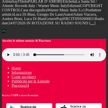
ArtistaSayfTitoloPARLAR D’AMOREEtichettaLa Santa Srl /
Atlantic Records Italy / Warner Music ItalyEdizioniCOPYRIGHT
CONTROLCasa discograficaWarner Music Italia S.r.l.Produttore
artisticoLuca Di Blasi, Giorgio De LauriAutoriAdam Viacava,
Andrea Brasi, Luca Di BlasiGenerePopISRCIT6N92600021Radio
date24/07/2026 IN ROTAZIONE SU RADIO SOUND
[…]
Ascolta le ultime notizie di Piacenza
Home
Informazione
Come ascoltarci
Pubblicità per le Aziende
Piacenza24
Scarica l’APP e ricevi le notizie