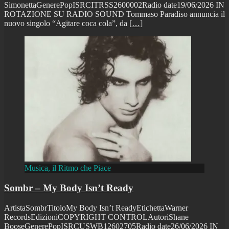
SimonettaGenerePopISRCITRSS2600002Radio date19/06/2026 IN
ROTAZIONE SU RADIO SOUND Tommaso Paradiso annuncia il
nuovo singolo “Agitare coca cola”, da
[…]
Musica, il Ritmo che Piace
Sombr – My Body Isn’t Ready
ArtistaSombrTitoloMy Body Isn’t ReadyEtichettaWarner
RecordsEdizioniCOPYRIGHT CONTROLAutoriShane
BooseGenerePopISRCUSWB12602705Radio date26/06/2026 IN