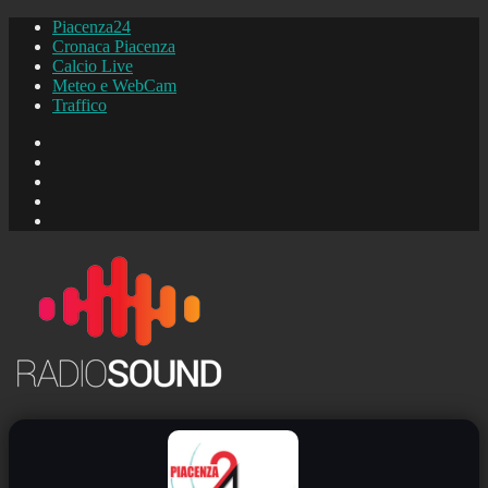
Piacenza24
Cronaca Piacenza
Calcio Live
Meteo e WebCam
Traffico
FB
Instagram
YouTube
FB
Piacenza24