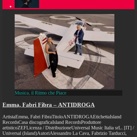
Musica, il Ritmo che Piace
Emma, Fabri Fibra – ANTIDROGA
ArtistaEmma, Fabri FibraTitoloANTIDROGAEtichettaIsland
RecordsCasa discograficaIsland RecordsProduttore
artisticoZEFLicenza / DistribuzioneUniversal Music Italia srL. [IT] /
Universal (Island)AutoriAlessandro La Cava, Fabrizio Tarducci,