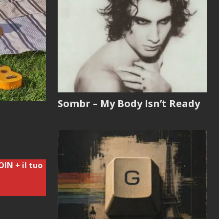
Sombr – My Body Isn’t Ready
OIN + il tuo