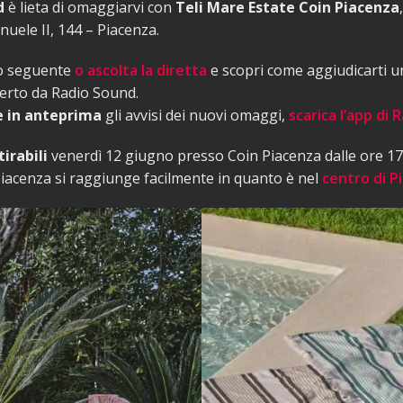
d
è lieta di omaggiarvi con
Teli Mare Estate Coin Piacenza
nuele II, 144 – Piacenza.
to seguente
o ascolta la diretta
e scopri come aggiudicarti un
erto da Radio Sound.
e in anteprima
gli avvisi dei nuovi omaggi,
scarica l’app di
tirabili
venerdì 12 giugno presso Coin Piacenza dalle ore 17.
Piacenza si raggiunge facilmente in quanto è nel
centro di P