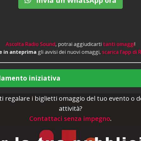
Invia un WhatsApp ora
Ascolta Radio Sound
, potrai aggiudicarti
tanti omaggi
!
re in anteprima
gli avvisi dei nuovi omaggi,
scarica l’app di
lamento iniziativa
i regalare i biglietti omaggio del tuo evento o d
attività?
Contattaci senza impegno
.