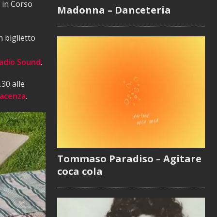
, in Corso
Madonna – Danceteria
 biglietto
 Radio Sound
.
30 alle
iacenza
.
Tommaso Paradiso – Agitare
coca cola