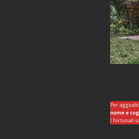
Per aggiudic
nome e co
I fortunati s