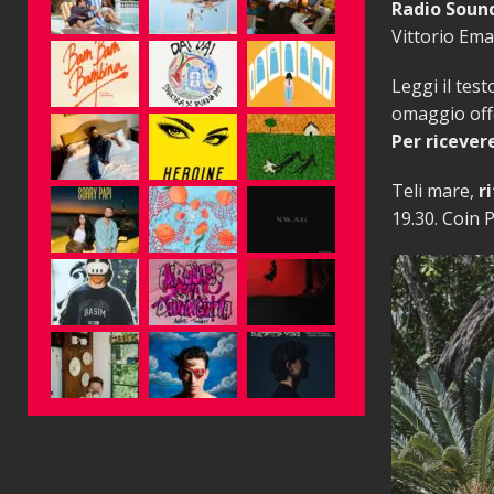
Radio Soun
Vittorio Ema
Leggi il tes
omaggio off
Per ricever
Teli mare,
ri
19.30. Coin 