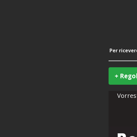
Per riceve
+ Rego
Vorrest