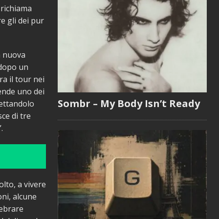
 richiama
e gli dei pur
la nuova
 dopo un
a il tour nei
prende uno dei
Sombr – My Body Isn’t Ready
iettandolo
sce di tre
.
lto, a vivere
ni, alcune
lebrare