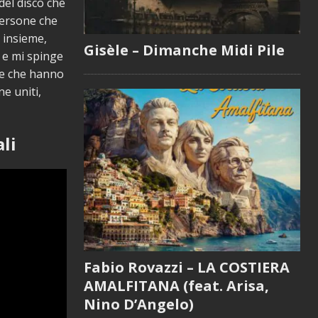
el disco che
persone che
 insieme,
Gisèle – Dimanche Midi Pile
e e mi spinge
ne che hanno
ne uniti,
li
Fabio Rovazzi – LA COSTIERA
AMALFITANA (feat. Arisa,
Nino D’Angelo)