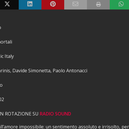
o
rtali
c Italy
inis, Davide Simonetta, Paolo Antonacci
to
02
 IN ROTAZIONE SU
RADIO SOUND
ll’amore impossibile: un sentimento assoluto e irrisolto, per 