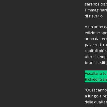
sarebbe disp
l’immaginari
di riaverlo.
A un anno da
edizione spe
anno da recor
palazzetti (t
capitoli più 
oltre il temp
brani inediti
Ascolta la t
Richiedi tra
“Quest’anno,
a lungo all’
delle quali 