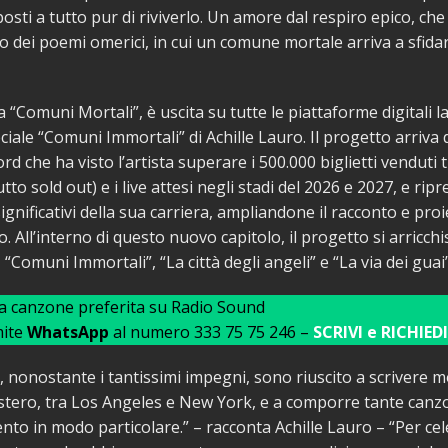
osti a tutto pur di riviverlo. Un amore dal respiro epico, che
o dei poemi omerici, in cui un comune mortale arriva a sfidar
 “Comuni Mortali”, è uscita su tutte le piattaforme digitali 
ciale “Comuni Immortali” di Achille Lauro. Il progetto arriva
d che ha visto l’artista superare i 500.000 biglietti venduti tr
utto sold out) e i live attesi negli stadi del 2026 e 2027, e ri
significativi della sua carriera, ampliandone il racconto e pro
o. All’interno di questo nuovo capitolo, il progetto si arricchi
, “Comuni Immortali”, “La città degli angeli” e “La via dei guai”
ua canzone preferita su Radio Sound
mite
WhatsApp
al numero 333 75 75 246 –
SCRIVI e RICHIEDI
 nonostante i tantissimi impegni, sono riuscito a scrivere mo
estero, tra Los Angeles e New York, e a comporre tante canzo
sento in modo particolare.” – racconta Achille Lauro – “Per ce