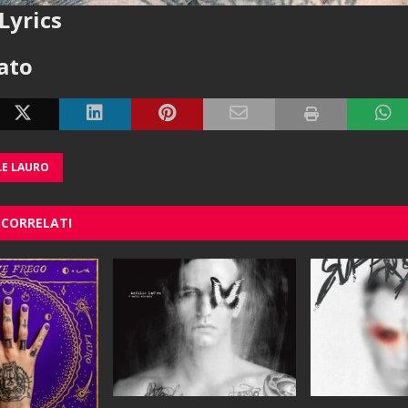
Lyrics
cato
LE LAURO
 CORRELATI