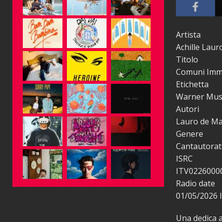
Artista
Achille Laur
Titolo
Comuni Immo
Etichetta
Warner Musi
Autori
Lauro de Mar
Genere
Cantautora
ISRC
ITV0226000
Radio date
01/05/2026
Una dedica a