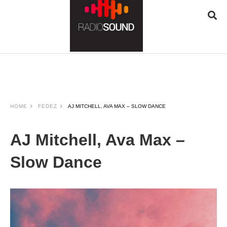
JQUERY
RADIO
PLAYER
and
WORDPRESS
RADIO
PLUGIN
HOME
FEDEZ
AJ MITCHELL, AVA MAX – SLOW DANCE
powered
by
WordPress
AJ Mitchell, Ava Max –
Webdesign
Dexheim
Slow Dance
and
FULL
SERVICE
ONLINE
AGENTUR
MAINZ