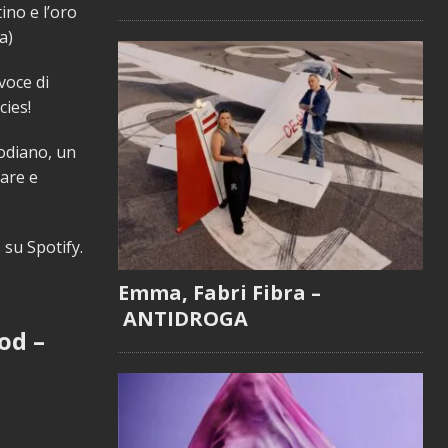
ino e l’oro
a)
voce di
cies!
oodiano, un
are e
 su Spotify.
Emma, Fabri Fibra –
ANTIDROGA
od –