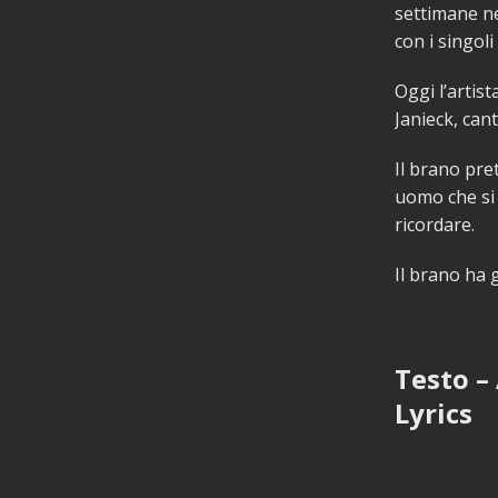
settimane ne
con i singoli
Oggi l’artist
Janieck, can
Il brano pre
uomo che si 
ricordare.
Il brano ha g
Testo –
Lyrics