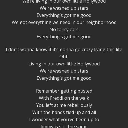
We’re living in our own little Hollywood
We’re washed up stars
Everything’s got me good
We got everything we need in our neighborhood
No fancy cars
Everything’s got me good
I don’t wanna know if it’s gonna go crazy living this life
Ohh
Living in our own little Hollywood
We’re washed up stars
Everything’s got me good
Remember getting busted
With Freddi on the walk
You left at me rebelliously
With the hands tied up and all
I wonder what you’ve been up to
Jimmy is still the same