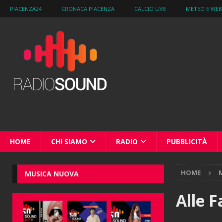
PIACENZA24
CRONACA PIACENZA
CALCIO LIVE
METEO E WE
HOME
CHI SIAMO
RADIO
PUBBLICITÀ
HOME
M
MUSICA NUOVA
Alle F