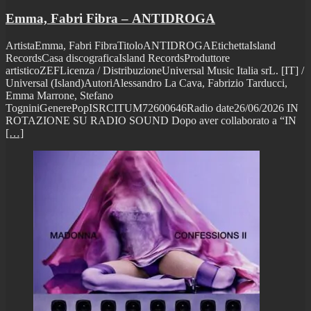
Emma, Fabri Fibra – ANTIDROGA
ArtistaEmma, Fabri FibraTitoloANTIDROGAEtichettaIsland
RecordsCasa discograficaIsland RecordsProduttore
artisticoZEFLicenza / DistribuzioneUniversal Music Italia srL. [IT] /
Universal (Island)AutoriAlessandro La Cava, Fabrizio Tarducci,
Emma Marrone, Stefano
TogniniGenerePopISRCITUM72600646Radio date26/06/2026 IN
ROTAZIONE SU RADIO SOUND Dopo aver collaborato a “IN
[…]