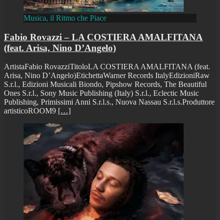
Musica, il Ritmo che Piace
Fabio Rovazzi – LA COSTIERA AMALFITANA
(feat. Arisa, Nino D’Angelo)
ArtistaFabio RovazziTitoloLA COSTIERA AMALFITANA (feat.
Arisa, Nino D’Angelo)EtichettaWarner Records ItalyEdizioniRaw
S.r.l., Edizioni Musicali Biondo, Pipshow Records, The Beautiful
Ones S.r.l., Sony Music Publishing (Italy) S.r.l., Eclectic Music
Publishing, Primissimi Anni S.r.l.s., Nuova Nassau S.r.l.s.Produttore
artisticoROOM9
[…]