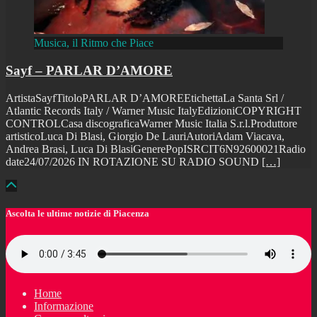
Musica, il Ritmo che Piace
Sayf – PARLAR D’AMORE
ArtistaSayfTitoloPARLAR D’AMOREEtichettaLa Santa Srl /
Atlantic Records Italy / Warner Music ItalyEdizioniCOPYRIGHT
CONTROLCasa discograficaWarner Music Italia S.r.l.Produttore
artisticoLuca Di Blasi, Giorgio De LauriAutoriAdam Viacava,
Andrea Brasi, Luca Di BlasiGenerePopISRCIT6N92600021Radio
date24/07/2026 IN ROTAZIONE SU RADIO SOUND
[…]
Ascolta le ultime notizie di Piacenza
Home
Informazione