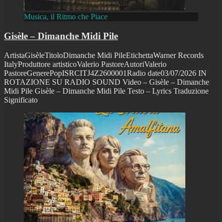
Musica, il Ritmo che Piace
Gisèle – Dimanche Midi Pile
ArtistaGisèleTitoloDimanche Midi PileEtichettaWarner Records
ItalyProduttore artisticoValerio PastoreAutoriValerio
PastoreGenerePopISRCITJ4Z2600001Radio date03/07/2026 IN
ROTAZIONE SU RADIO SOUND Video – Gisèle – Dimanche
Midi Pile Gisèle – Dimanche Midi Pile Testo – Lyrics Traduzione
Significato