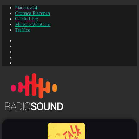
Piacenza24
Cronaca Piacenza
Calcio Live
Meteo e WebCam
Traffico
FB
Instagram
YouTube
FB
Piacenza24