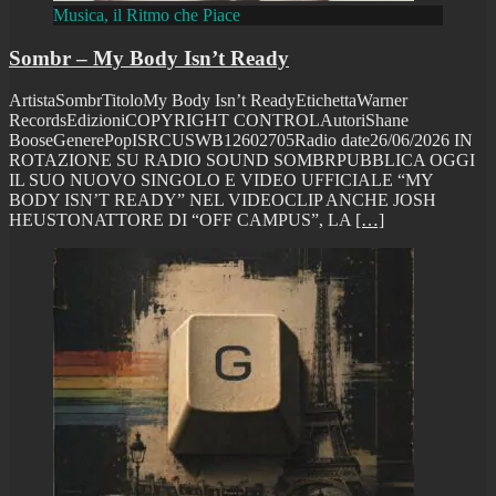
Musica, il Ritmo che Piace
Sombr – My Body Isn’t Ready
ArtistaSombrTitoloMy Body Isn’t ReadyEtichettaWarner
RecordsEdizioniCOPYRIGHT CONTROLAutoriShane
BooseGenerePopISRCUSWB12602705Radio date26/06/2026 IN
ROTAZIONE SU RADIO SOUND SOMBRPUBBLICA OGGI
IL SUO NUOVO SINGOLO E VIDEO UFFICIALE “MY
BODY ISN’T READY” NEL VIDEOCLIP ANCHE JOSH
HEUSTONATTORE DI “OFF CAMPUS”, LA
[…]