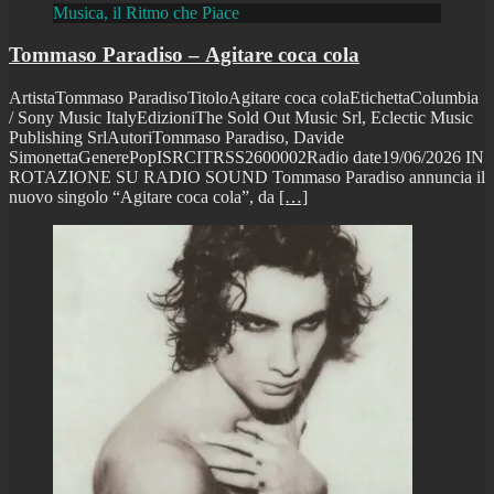
Musica, il Ritmo che Piace
Tommaso Paradiso – Agitare coca cola
ArtistaTommaso ParadisoTitoloAgitare coca colaEtichettaColumbia
/ Sony Music ItalyEdizioniThe Sold Out Music Srl, Eclectic Music
Publishing SrlAutoriTommaso Paradiso, Davide
SimonettaGenerePopISRCITRSS2600002Radio date19/06/2026 IN
ROTAZIONE SU RADIO SOUND Tommaso Paradiso annuncia il
nuovo singolo “Agitare coca cola”, da
[…]