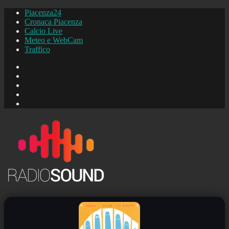
Piacenza24
Cronaca Piacenza
Calcio Live
Meteo e WebCam
Traffico
FB
Instagram
YouTube
FB
Piacenza24