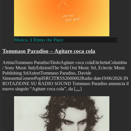
Musica, il Ritmo che Piace
Tommaso Paradiso – Agitare coca cola
ArtistaTommaso ParadisoTitoloAgitare coca colaEtichettaColumbia
/ Sony Music ItalyEdizioniThe Sold Out Music Srl, Eclectic Music
Publishing SrlAutoriTommaso Paradiso, Davide
SimonettaGenerePopISRCITRSS2600002Radio date19/06/2026 IN
ROTAZIONE SU RADIO SOUND Tommaso Paradiso annuncia il
nuovo singolo “Agitare coca cola”, da
[…]