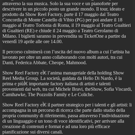
attraverso la sua musica. Solo la sua voce e un pianoforte per
descrivere in un piccolo posto un grande mondo. Il tour, ideato e
prodotto da Show Reel Factory, parte il 17 maggio dal Teatro
Concordia di Monte Castello di Vibio (PG) per poi andare il 18
maggio al Teatro Torlonia di Roma, il 19 maggio al Teatro Gualtieri
di Gualtieri (RE) e chiude il 24 maggio a Teatro Gerolamo di
Milano. I biglietti saranno in prevendita su TicketOne a partire da
venerdì 19 aprile alle ore 14.00.
Il percorso culminerà con l’uscita del nuovo album a cui l’artista ha
lavorato per oltre un anno collaborando con molti autori, tra cui
Danti, Federica Abbate, Cheope, Mahmood.
Show Reel Factory eÌ€ l’anima manageriale della holding Show
Reel Media Group. La società, guidata da Helio Di Nardo, è la
prima e piùÌ€ importante factory italiana di artisti e talenti
provenienti dal web, tra cui Michele Bravi, theShow, Sofia Viscardi,
Camihawke, The Pozzolis Family e Le Coliche.
Show Reel Factory eÌ€ il partner strategico per i talenti e gli artisti: li
accompagna in un percorso di ricerca che parte dallo studio della
propria community di riferimento, passa attraverso l’individuazione
di un linguaggio e un tono di voce identificativi, per arrivare alla
creazione di contenuti e format e ad una loro più efficace
pianificazione sui diversi canali.