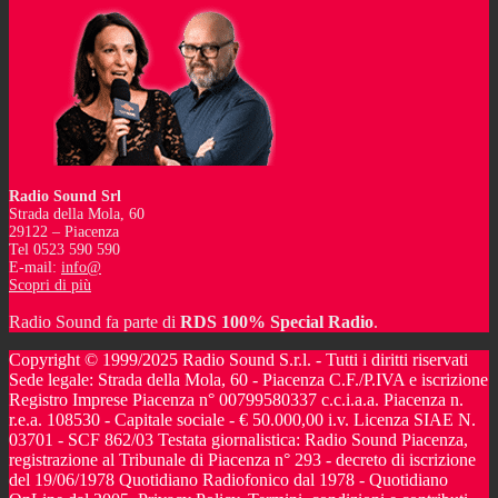
Radio Sound Srl
Strada della Mola, 60
29122 – Piacenza
Tel 0523 590 590
E-mail:
info@
Scopri di più
Radio Sound fa parte di
RDS 100% Special Radio
.
Copyright © 1999/2025 Radio Sound S.r.l. - Tutti i diritti riservati
Sede legale: Strada della Mola, 60 - Piacenza C.F./P.IVA e iscrizione
Registro Imprese Piacenza n° 00799580337 c.c.i.a.a. Piacenza n.
r.e.a. 108530 - Capitale sociale - € 50.000,00 i.v. Licenza SIAE N.
03701 - SCF 862/03 Testata giornalistica: Radio Sound Piacenza,
registrazione al Tribunale di Piacenza n° 293 - decreto di iscrizione
del 19/06/1978 Quotidiano Radiofonico dal 1978 - Quotidiano