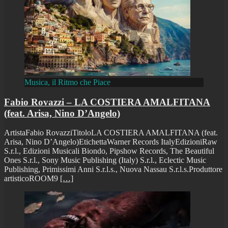
Musica, il Ritmo che Piace
Fabio Rovazzi – LA COSTIERA AMALFITANA
(feat. Arisa, Nino D’Angelo)
ArtistaFabio RovazziTitoloLA COSTIERA AMALFITANA (feat.
Arisa, Nino D’Angelo)EtichettaWarner Records ItalyEdizioniRaw
S.r.l., Edizioni Musicali Biondo, Pipshow Records, The Beautiful
Ones S.r.l., Sony Music Publishing (Italy) S.r.l., Eclectic Music
Publishing, Primissimi Anni S.r.l.s., Nuova Nassau S.r.l.s.Produttore
artisticoROOM9
[…]