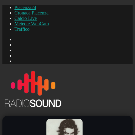
Piacenza24
Cronaca Piacenza
Calcio Live
Meteo e WebCam
Traffico
FB
Instagram
YouTube
FB
Piacenza24