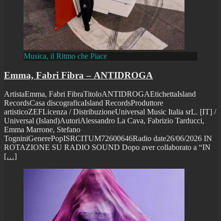
Musica, il Ritmo che Piace
Emma, Fabri Fibra – ANTIDROGA
ArtistaEmma, Fabri FibraTitoloANTIDROGAEtichettaIsland
RecordsCasa discograficaIsland RecordsProduttore
artisticoZEFLicenza / DistribuzioneUniversal Music Italia srL. [IT] /
Universal (Island)AutoriAlessandro La Cava, Fabrizio Tarducci,
Emma Marrone, Stefano
TogniniGenerePopISRCITUM72600646Radio date26/06/2026 IN
ROTAZIONE SU RADIO SOUND Dopo aver collaborato a “IN
[…]