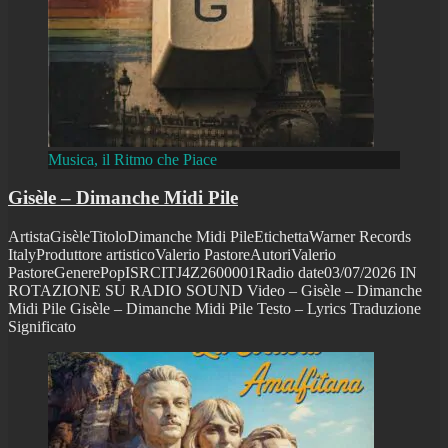
Musica, il Ritmo che Piace
Gisèle – Dimanche Midi Pile
ArtistaGisèleTitoloDimanche Midi PileEtichettaWarner Records
ItalyProduttore artisticoValerio PastoreAutoriValerio
PastoreGenerePopISRCITJ4Z2600001Radio date03/07/2026 IN
ROTAZIONE SU RADIO SOUND Video – Gisèle – Dimanche
Midi Pile Gisèle – Dimanche Midi Pile Testo – Lyrics Traduzione
Significato