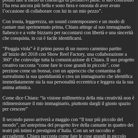
l’ha resa ancora più bella e sono fiera e onorata di aver avuto
l’occasione di collaborare con lui in un mio pezzo”.
Con ironia, leggerezza, un sound contemporaneo e un modo di
cantare mai sperimentato prima, Chiara attinge al suo immaginario
fiabesco e a volte bizzarro per raccontarsi con libertà e una sincerità
che conquista, in cui è facile identificarsi.
“Pioggia viola” è il primo passo di un nuovo cammino partito
all’inizio del 2018 con Show Reel Factory, una collaborazione a
360° che coinvolge tutta la comunicazione di Chiara. Il suo progetto
creativo racconta “come fare le cose grandi in piccolo”, cose
preziose come un bonsai, con un approccio che contamina di
surrealismo la sua quotidianità e crea un immaginario che identifica
immediatamente sia la sua personalità eccentrica e leggera sia la sua
anima artistica.
Come dice Chiara: “la visione millimetrica della mia creatività non è
ridimensionare il mio immaginario, piuttosto dargli il giusto spazio
per crescere”
Il secondo passo arriverà a maggio con “Il tour più piccolo del
mondo”, un’anteprima del progetto live della cantante in quattro dei
teatri più intimi e prestigiosi d’Italia. Con un set raccolto e
accogliente, Chiara racconta come fare le cose grandi in piccolo