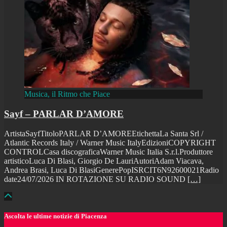
Musica, il Ritmo che Piace
Sayf – PARLAR D’AMORE
ArtistaSayfTitoloPARLAR D’AMOREEtichettaLa Santa Srl /
Atlantic Records Italy / Warner Music ItalyEdizioniCOPYRIGHT
CONTROLCasa discograficaWarner Music Italia S.r.l.Produttore
artisticoLuca Di Blasi, Giorgio De LauriAutoriAdam Viacava,
Andrea Brasi, Luca Di BlasiGenerePopISRCIT6N92600021Radio
date24/07/2026 IN ROTAZIONE SU RADIO SOUND
[…]
Ascolta le ultime notizie di Piacenza