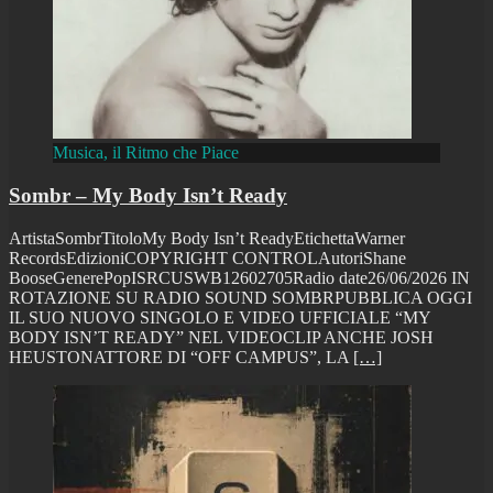
Musica, il Ritmo che Piace
Sombr – My Body Isn’t Ready
ArtistaSombrTitoloMy Body Isn’t ReadyEtichettaWarner
RecordsEdizioniCOPYRIGHT CONTROLAutoriShane
BooseGenerePopISRCUSWB12602705Radio date26/06/2026 IN
ROTAZIONE SU RADIO SOUND SOMBRPUBBLICA OGGI
IL SUO NUOVO SINGOLO E VIDEO UFFICIALE “MY
BODY ISN’T READY” NEL VIDEOCLIP ANCHE JOSH
HEUSTONATTORE DI “OFF CAMPUS”, LA
[…]