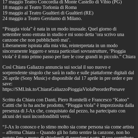
17 maggio Teatro Concordia di Monte Castello di Vibio (PG)
18 maggio al Teatro Torlonia di Roma
19 maggio al Teatro Gualtieri di Gualtieri (RE)
24 maggio a Teatro Gerolamo di Milano.
“Pioggia viola” è nata in un modo inusuale. Quel giorno di
settembre sono entrata in studio e mi sono detta ‘ora scrivo una
canzone che non pubblicherò mai’.
Liberamente ispirata alla mia vita, reinterpretata in un modo
sinceramente leggero e senza particolari sovrastrutture, ‘Pioggia
viola’ è il mio primo passo per fare le cose grandi in piccolo.” Chiara
Così Chiara Galiazzo annuncia sui social il suo nuovo e
sorprendente singolo che sarà in radio e sulle piattaforme digitali dal
26 aprile (Sony Music) e disponibile dal 17 aprile in pre order e pre
save:
https://SMI.lnk.to/ChiaraGaliazzoPioggiaViolaPreorderPresave
Scritto da Chiara con Danti, Piero Romitelli e Francesco “Katoo”
Catitti che lo ha anche prodotto, “Pioggia viola” è impreziosita dalla
presenza di J-Ax che, conquistato dal pezzo, ha partecipato con
alcuni dei suoi inconfondibili versi.
“J-Ax lo conosco e lo stimo molto sia come persona sia come artista
– afferma Chiara – Quando gli ho fatto sentire la canzone, non ho
potuto fare a meno di chiedergli di prendervi parte. Il suo contributo