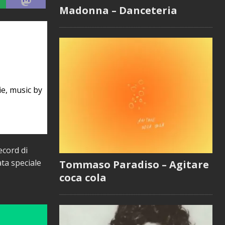
Madonna – Danceteria
ie, music by
ecord di
ata speciale
Tommaso Paradiso – Agitare
coca cola