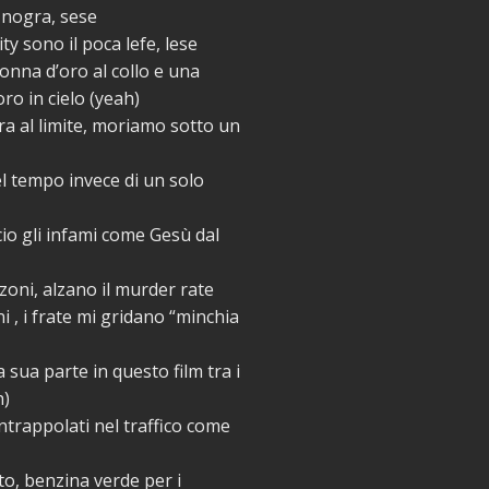
 nogra, sese
ty sono il poca lefe, lese
nna d’oro al collo e una
o in cielo (yeah)
a al limite, moriamo sotto un
el tempo invece di un solo
io gli infami come Gesù dal
lzoni, alzano il murder ratе
i , i frate mi gridano “minchia
 sua parte in quеsto film tra i
h)
trappolati nel traffico come
to, benzina verde per i