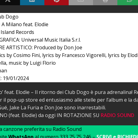
lub Dogo
 A Milano feat. Elodie
Island Records
AFICA: Universal Music Italia S.r.l.
 ARTISTICO: Produced by Don Joe
s by Cosimo Fini, lyrics by Francesco Vigorelli, lyrics by Elod
lla, music by Luigi Florio
ban
 19/01/2024
o’ feat. Elodie – Il ritorno dei Club Dogo è pura adrenalina! R
 il pop-up store ed entusiasmo alle stelle per l’album e la d
Gué, Jake La Furia e Don Joe sono inarrestabili.
NO (feat. Elodie) da oggi IN ROTAZIONE SU
RADIO SOUND
ua canzone preferita su Radio Sound
mite
WhatsApp
al numero 333 75 75 246 –
SCRIVI e RICHIEDI