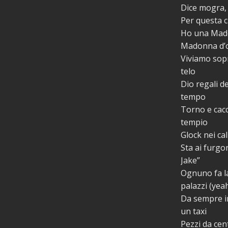
Dice mogra,
Per questa ci
Ho una Mado
Madonna d’or
Viviamo sopr
telo
Dio regali d
tempo
Torno e cacc
tempio
Glock nei ca
Sta ai furgon
Jake”
Ognuno fa la
palazzi (yea
Da sempre in
un taxi
Pezzi da cen