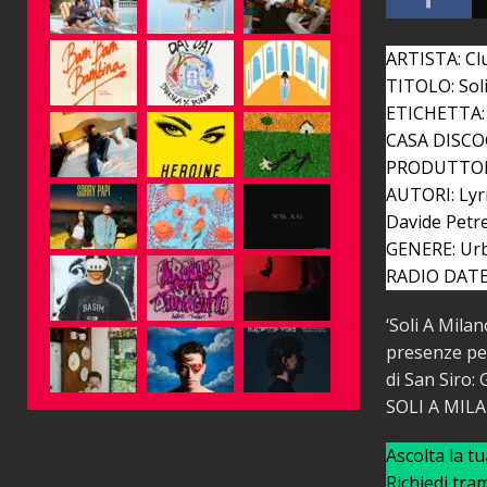
ARTISTA: C
TITOLO: Soli
ETICHETTA: 
CASA DISCOGR
PRODUTTORE
AUTORI: Lyric
Davide Petre
GENERE: Ur
RADIO DATE:
‘Soli A Milan
presenze per
di San Siro: 
SOLI A MILA
Ascolta la t
Richiedi tra