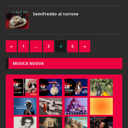
Semifreddo al torrone
«
1
…
3
4
5
»
MUSICA NUOVA