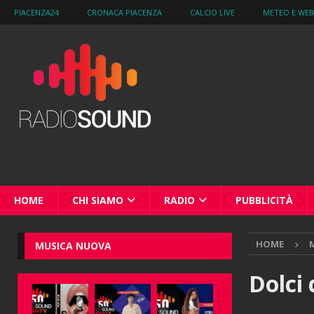
PIACENZA24
CRONACA PIACENZA
CALCIO LIVE
METEO E WE
HOME
CHI SIAMO
RADIO
PUBBLICITÀ
HOME
M
MUSICA NUOVA
Dolci 