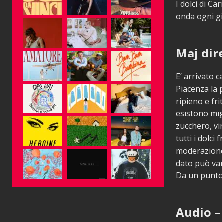
I dolci di Ca
onda ogni gi
Maj dire
E’ arrivato c
Piacenza la p
ripieno e fri
esistono mig
zucchero, vi
tutti i dolc
moderazione.
dato può var
Da un punto d
Audio – 