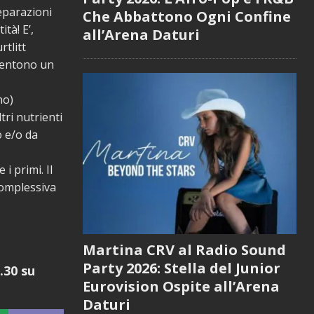
reparazioni
Che Abbattono Ogni Confine
tà! E’,
all’Arena Daturi
rtlitt
nsentono un
no)
ri nutrienti
o e/o da
i primi. Il
complessiva
Martina CRV al Radio Sound
Party 2026: Stella del Junior
.30 su
Eurovision Ospite all’Arena
Daturi