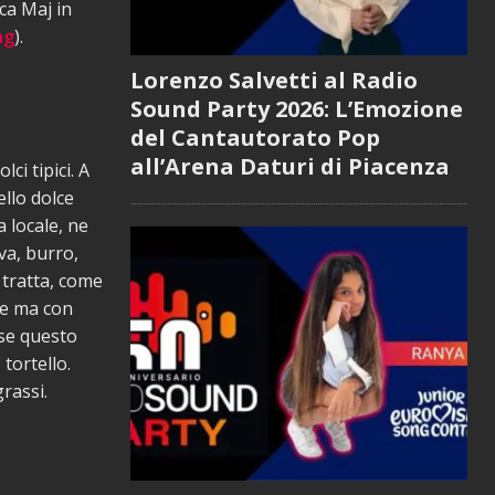
ica Maj in
ng
).
Lorenzo Salvetti al Radio
Sound Party 2026: L’Emozione
del Cantautorato Pop
all’Arena Daturi di Piacenza
ci tipici. A
ello dolce
a locale, ne
va, burro,
 tratta, come
te ma con
 se questo
tortello.
grassi.