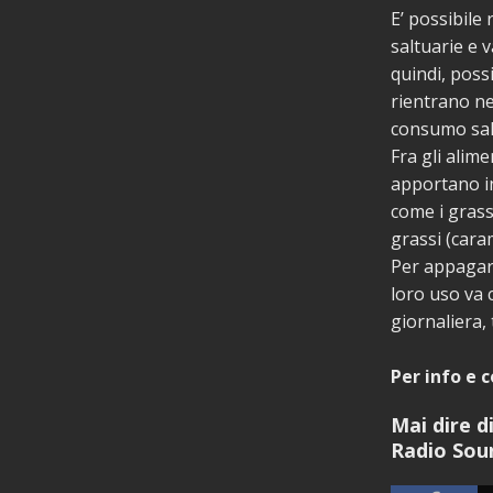
E’ possibile 
saltuarie e 
quindi, possi
rientrano ne
consumo salt
Fra gli alime
apportano in
come i grass
grassi (caram
Per appagare
loro uso va 
giornaliera,
Per info e 
Mai dire d
Radio Sou