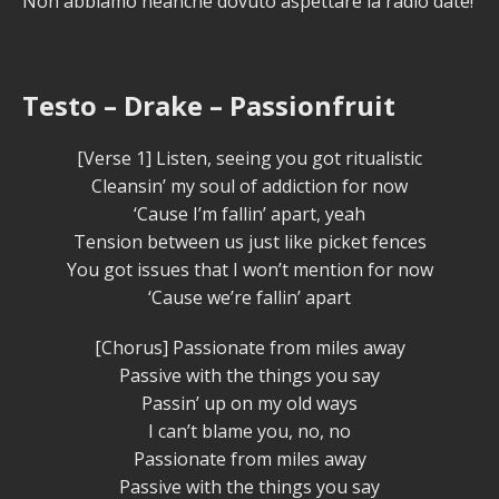
Non abbiamo neanche dovuto aspettare la radio date!
Testo – Drake – Passionfruit
[Verse 1] Listen, seeing you got ritualistic
Cleansin’ my soul of addiction for now
‘Cause I’m fallin’ apart, yeah
Tension between us just like picket fences
You got issues that I won’t mention for now
‘Cause we’re fallin’ apart
[Chorus] Passionate from miles away
Passive with the things you say
Passin’ up on my old ways
I can’t blame you, no, no
Passionate from miles away
Passive with the things you say