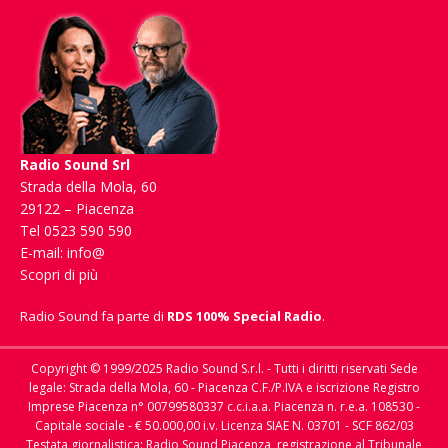
Radio Sound Srl
Strada della Mola, 60
29122 – Piacenza
Tel 0523 590 590
E-mail:
info@
Scopri di più
Radio Sound fa parte di
RDS 100% Special Radio
.
Copyright © 1999/2025 Radio Sound S.r.l. - Tutti i diritti riservati Sede
legale: Strada della Mola, 60 - Piacenza C.F./P.IVA e iscrizione Registro
Imprese Piacenza n° 00799580337 c.c.i.a.a. Piacenza n. r.e.a. 108530 -
Capitale sociale - € 50.000,00 i.v. Licenza SIAE N. 03701 - SCF 862/03
Testata giornalistica: Radio Sound Piacenza, registrazione al Tribunale