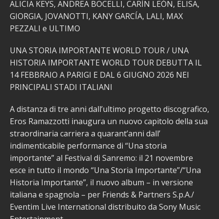
ALICIA KEYS, ANDREA BOCELLI, CARÍN LEÓN, ELISA,
GIORGIA, JOVANOTTI, KANY GARCÍA, LALI, MAX
PEZZALI e ULTIMO
UNA STORIA IMPORTANTE WORLD TOUR / UNA
HISTORIA IMPORTANTE WORLD TOUR DEBUTTA IL
14 FEBBRAIO A PARIGI E DAL 6 GIUGNO 2026 NEI
PRINCIPALI STADI ITALIANI
A distanza di tre anni dall’ultimo progetto discografico,
Eros Ramazzotti inaugura un nuovo capitolo della sua
straordinaria carriera a quarant’anni dall’
indimenticabile performance di “Una storia
importante” al Festival di Sanremo: il 21 novembre
esce in tutto il mondo “Una Storia Importante”/“Una
Historia Importante”, il nuovo album – in versione
italiana e spagnola – per Friends & Partners S.p.A./
Eventim Live International distribuito da Sony Music
Entertainment.