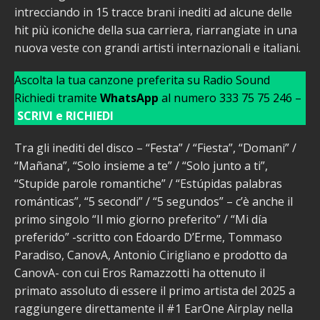
intrecciando in 15 tracce brani inediti ad alcune delle
hit più iconiche della sua carriera, riarrangiate in una
nuova veste con grandi artisti internazionali e italiani.
Ascolta la tua canzone preferita su Radio Sound
Richiedi tramite
WhatsApp
al numero 333 75 75 246 –
SCRIVI e RICHIEDI
Tra gli inediti del disco – “Festa” / “Fiesta”, “Domani” /
“Mañana”, “Solo insieme a te” / “Solo junto a ti”,
“Stupide parole romantiche” / “Estúpidas palabras
románticas”, “5 secondi” / “5 segundos” – c’è anche il
primo singolo “Il mio giorno preferito” / “Mi día
preferido” -scritto con Edoardo D’Erme, Tommaso
Paradiso, CanovA, Antonio Cirigliano e prodotto da
CanovA- con cui Eros Ramazzotti ha ottenuto il
primato assoluto di essere il primo artista del 2025 a
raggiungere direttamente il #1 EarOne Airplay nella