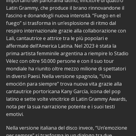
importanti del panorama latino, vincitore di quattro
Latin Grammy, che produce il brano rinnovandone il
fascino e donandogli nuova intensità. “Fuego en el
fuego” si trasforma in un’esplosione di ritmo dal
respiro internazionale grazie alla collaborazione con
Lali, cantautrice e attrice tra le più popolari e
affermate dell’America Latina. Nel 2023 è stata la
prima artista femminile argentina a riempire lo Stadio
Vèlez con oltre 50.000 persone e con il suo tour
mondiale ha riunito oltre mezzo milione di spettatori
in diversi Paesi. Nella versione spagnola, “Una
emoción para siempre” trova nuova vita grazie alla
cantautrice portoricana Kany García, icona del pop
latino e sette volte vincitrice di Latin Grammy Awards,
nota per la sua narrazione potente e i suoi testi
emotivi.
Nella versione italiana del disco invece, “Un’emozione
per sempre” si trasforma in un dialogo tra due