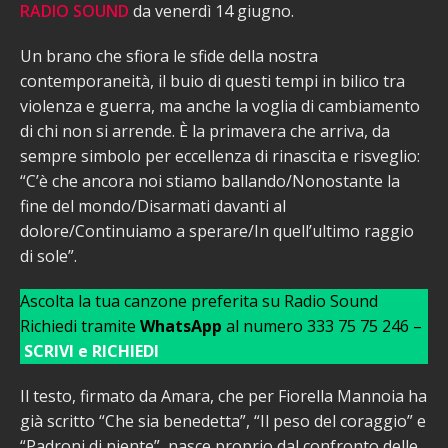
RADIO SOUND
da venerdì 14 giugno.
Un brano che sfiora le sfide della nostra
contemporaneità, il buio di questi tempi in bilico tra
violenza e guerra, ma anche la voglia di cambiamento
di chi non si arrende. È la primavera che arriva, da
sempre simbolo per eccellenza di rinascita e risveglio:
“C’è che ancora noi stiamo ballando/Nonostante la
fine del mondo/Disarmati davanti al
dolore/Continuiamo a sperare/In quell’ultimo raggio
di sole”.
Ascolta la tua canzone preferita su Radio Sound
Richiedi tramite
WhatsApp
al numero 333 75 75 246 –
SCRIVI e RICHIEDI
Il testo, firmato da Amara, che per Fiorella Mannoia ha
già scritto “Che sia benedetta”, “Il peso del coraggio” e
“Padroni di niente”, nasce proprio dal confronto delle