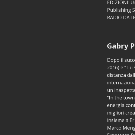
EDIZIONI: U
Publishing 
RADIO DATE:
Gabry P
Dopo il succ
2016) e “Tu s
distanza dal
internaziona
un inaspetta
“In the town
energia cont
migliori crea
insieme a Er
Marco Mengon