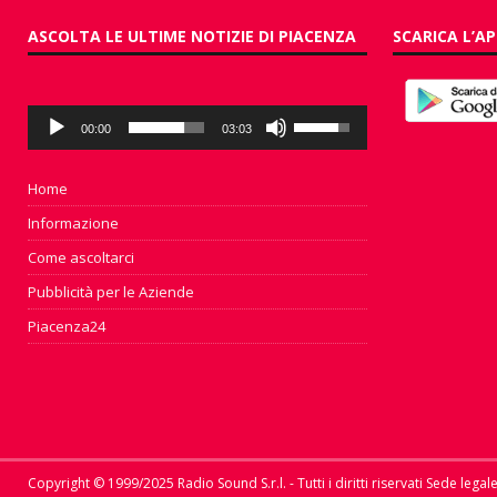
ASCOLTA LE ULTIME NOTIZIE DI PIACENZA
SCARICA L’AP
Audio
Usa
00:00
03:03
Player
i
tasti
freccia
Home
su/giù
Informazione
per
aumentare
Come ascoltarci
o
Pubblicità per le Aziende
diminuire
il
Piacenza24
volume.
Copyright © 1999/2025 Radio Sound S.r.l. - Tutti i diritti riservati Sede lega