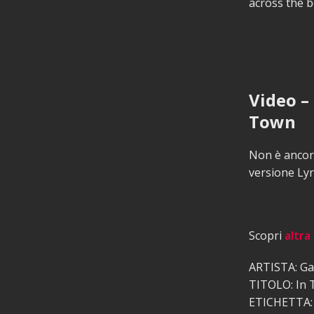
across the b
Video –
Town
Non è ancora
versione Lyr
Scopri
altra
ARTISTA: Gab
TITOLO: In
ETICHETTA