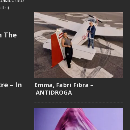
collaborato
tri).
n The
re – In
Emma, Fabri Fibra –
ANTIDROGA