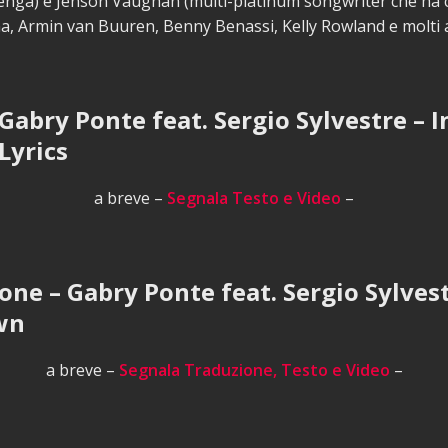
enga) e Jenson Vaughan (multi-platinum songwriter che ha 
 Armin van Buuren, Benny Benassi, Kelly Rowland e molti al
 Gabry Ponte feat. Sergio Sylvestre – I
Lyrics
a breve –
Segnala Testo e Video
–
one – Gabry Ponte feat. Sergio Sylvest
wn
a breve –
Segnala Traduzione, Testo e Video
–