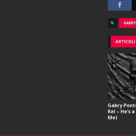
GABRY
ARTICOLI
Gabry Ponte
Kel – He’s a
Me)