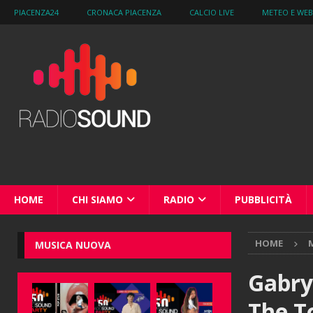
PIACENZA24
CRONACA PIACENZA
CALCIO LIVE
METEO E WE
HOME
CHI SIAMO
RADIO
PUBBLICITÀ
HOME
M
MUSICA NUOVA
Gabry 
The 