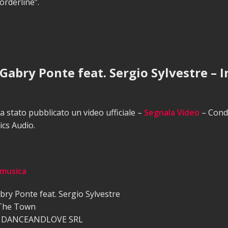
orderline”.
 Gabry Ponte feat. Sergio Sylvestre – I
 stato pubblicato un video ufficiale –
Segnala Video
– Condi
ics Audio.
 musica
ry Ponte feat. Sergio Sylvestre
 The Town
: DANCEANDLOVE SRL