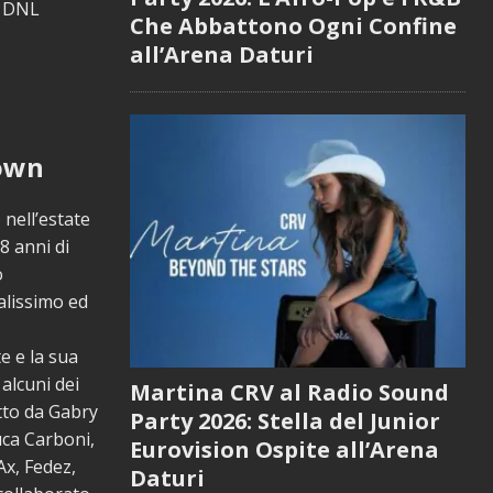
– DNL
Che Abbattono Ogni Confine
all’Arena Daturi
Town
 nell’estate
8 anni di
o
alissimo ed
e e la sua
alcuni dei
Martina CRV al Radio Sound
itto da Gabry
Party 2026: Stella del Junior
uca Carboni,
Eurovision Ospite all’Arena
Ax, Fedez,
Daturi