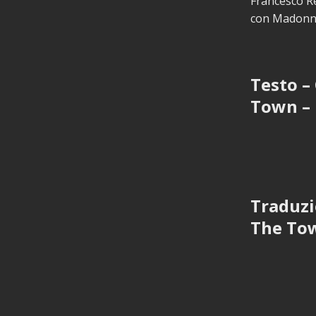
Francesco R
con Madonna,
Testo –
Town – 
Traduzi
The To