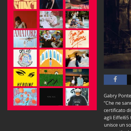
Gabry Ponte 
“Che ne sann
certificato d
agli Eiffel6
unisce un so