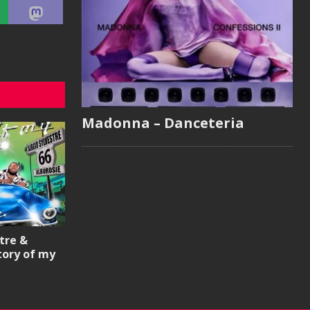
Madonna – Danceteria
tre &
tory of my