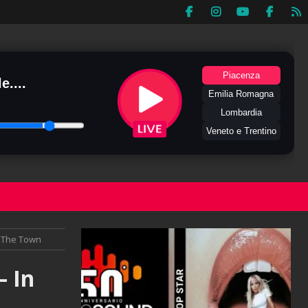
Piacenza
e....
Emilia Romagna
Lombardia
Veneto e Trentino
n The Town
– In