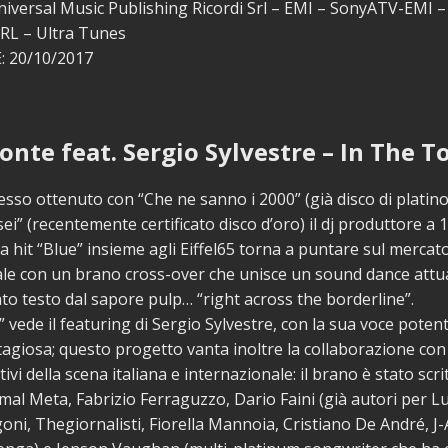
niversal Music Publishing Ricordi Srl – EMI – SonyATV-EMI 
SRL – Ultra Tunes
 20/10/2017
onte feat. Sergio Sylvestre – In The 
esso ottenuto con “Che ne sanno i 2000” (già disco di platino
ei” (recentemente certificato disco d’oro) il dj produttore a 1
la hit “Blue” insieme agli Eiffel65 torna a puntare sul mercat
le con un brano cross-over che unisce un sound dance attu
to testo dal sapore pulp… “right across the borderline”.
” vede il featuring di Sergio Sylvestre, con la sua voce potent
agiosa; questo progetto vanta inoltre la collaborazione con 
tivi della scena italiana e internazionale: il brano è stato scr
mal Meta, Fabrizio Ferraguzzo, Dario Faini (già autori per L
i, Thegiornalisti, Fiorella Mannoia, Cristiano De André, J-