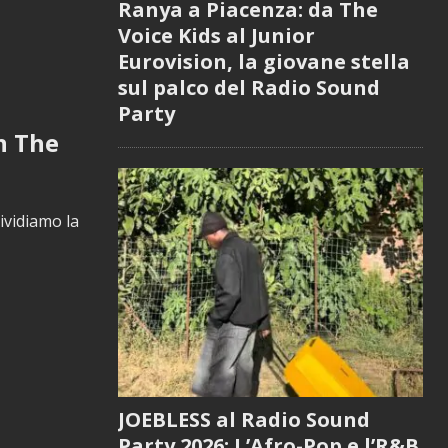
Ranya a Piacenza: da The
Voice Kids al Junior
Eurovision, la giovane stella
sul palco del Radio Sound
Party
n The
vidiamo la
JOEBLESS al Radio Sound
Party 2026: L’Afro-Pop e l’R&B