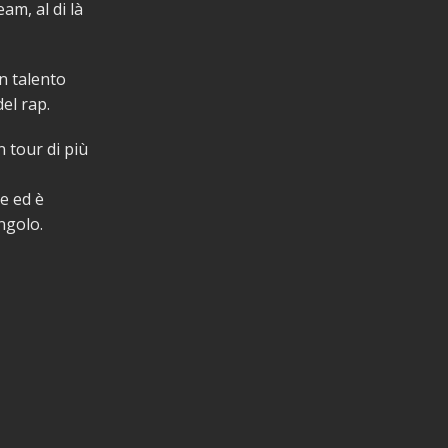
am, al di là
un talento
el rap.
 tour di più
e ed è
ngolo.