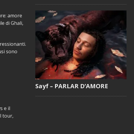
ure: amore
e di Ghali,
ressionanti.
lusi sono
Sayf – PARLAR D’AMORE
 e il
l tour,