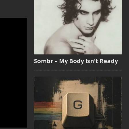
Sombr – My Body Isn’t Ready