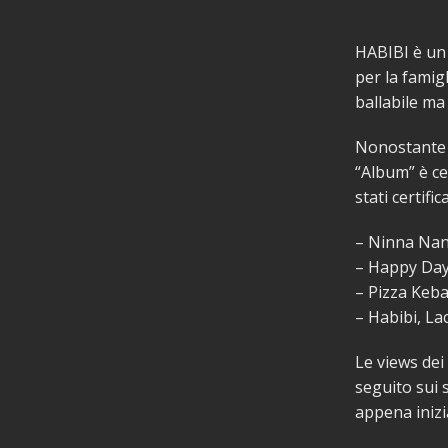
HABIBI è un 
per la famigl
ballabile ma
Nonostante s
“Album” è cer
stati certifica
– Ninna Nann
– Happy Day
– Pizza Keba
– Habibi, La
Le views dei
seguito sui 
appena inizi