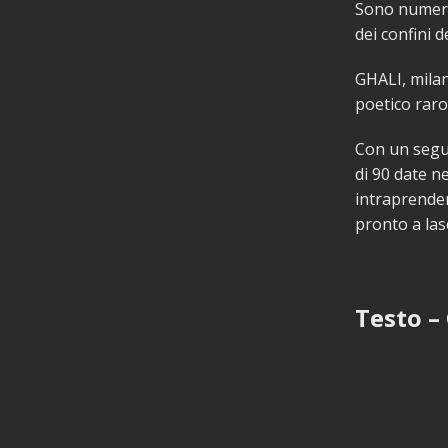
Sono numeri 
dei confini d
GHALI, milane
poetico raro
Con un segui
di 90 date n
intraprender
pronto a las
Testo – 