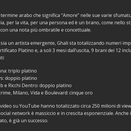
termine arabo che significa “Amore” nelle sue varie sfumat
ia, per la vita, per una persona ed è un brano, come nello stil
 con una nota più ombratile e concettuale.
ia un artista emergente, Ghali sta totalizzando numeri imp
tificato Platino e, a soli 3 mesi dall’uscita, 9 brani dei 12 inc
ti:
a: triplo platino
s: doppio platino
b e Ricchi Dentro: doppio platino
crime, Milano, Vida e Boulevard: cinque oro
 video su YouTube hanno totalizzato circa 250 milioni di views
social network è massiccio e in crescita esponenziale. Anche i
ato, è già un successo.