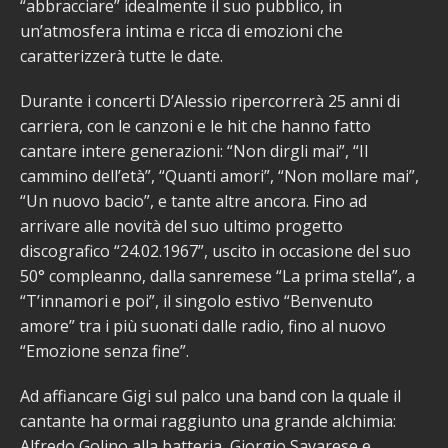
“abbracciare” idealmente il suo pubblico, in
un’atmosfera intima e ricca di emozioni che
caratterizzerà tutte le date.
Durante i concerti D’Alessio ripercorrerà 25 anni di
carriera, con le canzoni e le hit che hanno fatto
cantare intere generazioni: “Non dirgli mai”, “Il
cammino dell’età”, “Quanti amori”, “Non mollare mai”,
“Un nuovo bacio”, e tante altre ancora. Fino ad
arrivare alle novità del suo ultimo progetto
discografico “24.02.1967”, uscito in occasione del suo
50° compleanno, dalla sanremese “La prima stella”, a
“T’innamori e poi”, il singolo estivo “Benvenuto
amore” tra i più suonati dalle radio, fino al nuovo
“Emozione senza fine”.
Ad affiancare Gigi sul palco una band con la quale il
cantante ha ormai raggiunto una grande alchimia:
Alfredo Golino alla batteria, Giorgio Savarese e