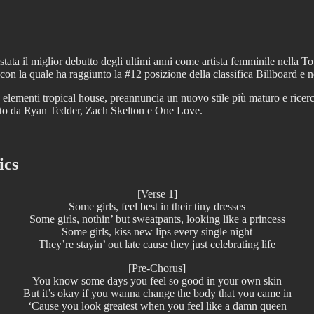
ata il miglior debutto degli ultimi anni come artista femminile nella To
, con la quale ha raggiunto la #12 posizione della classifica Billboard
da elementi tropical house, preannuncia un nuovo stile più maturo e ricerc
otto da Ryan Tedder, Zach Skelton e One Love.
ics
[Verse 1]
Some girls, feel best in their tiny dresses
Some girls, nothin’ but sweatpants, looking like a princess
Some girls, kiss new lips every single night
They’re stayin’ out late cause they just celebrating life
[Pre-Chorus]
You know some days you feel so good in your own skin
But it’s okay if you wanna change the body that you came in
‘Cause you look greatest when you feel like a damn queen