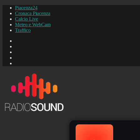
Piacenza24
Cronaca Piacenza
Calcio Live
Meteo e WebCam
Traffico
FB
Instagram
YouTube
FB
Piacenza24