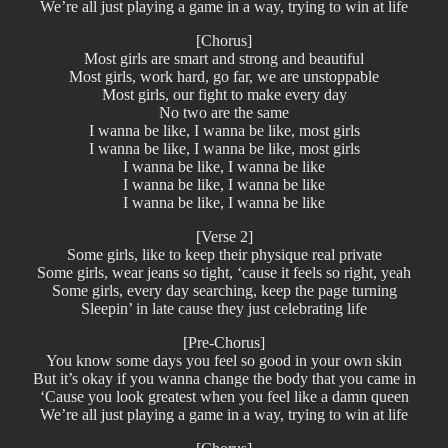
We’re all just playing a game in a way, trying to win at life
[Chorus]
Most girls are smart and strong and beautiful
Most girls, work hard, go far, we are unstoppable
Most girls, our fight to make every day
No two are the same
I wanna be like, I wanna be like, most girls
I wanna be like, I wanna be like, most girls
I wanna be like, I wanna be like
I wanna be like, I wanna be like
I wanna be like, I wanna be like
[Verse 2]
Some girls, like to keep their physique real private
Some girls, wear jeans so tight, ‘cause it feels so right, yeah
Some girls, every day searching, keep the page turning
Sleepin’ in late cause they just celebrating life
[Pre-Chorus]
You know some days you feel so good in your own skin
But it’s okay if you wanna change the body that you came in
‘Cause you look greatest when you feel like a damn queen
We’re all just playing a game in a way, trying to win at life