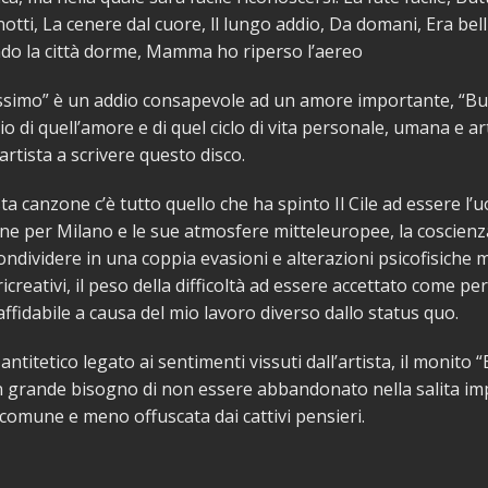
notti, La cenere dal cuore, ll lungo addio, Da domani, Era bel
do la città dorme, Mamma ho riperso l’aereo
issimo” è un addio consapevole ad un amore importante, “Bu
zio di quell’amore e di quel ciclo di vita personale, umana e ar
artista a scrivere questo disco.
a canzone c’è tutto quello che ha spinto Il Cile ad essere l’
one per Milano e le sue atmosfere mitteleuropee, la coscienz
condividere in una coppia evasioni e alterazioni psicofisiche
icreativi, il peso della difficoltà ad essere accettato come p
ffidabile a causa del mio lavoro diverso dallo status quo.
 antitetico legato ai sentimenti vissuti dall’artista, il monito 
 grande bisogno di non essere abbandonato nella salita im
 comune e meno offuscata dai cattivi pensieri.