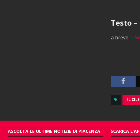
Testo – 
a breve –
S
IL CILE
ASCOLTA LE ULTIME NOTIZIE DI PIACENZA
SCARICA L’AP