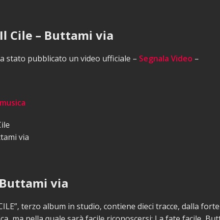
Il Cile – Buttami via
 stato pubblicato un video ufficiale –
Segnala Video
–
 musica
ile
tami via
– Buttami via
ILE”, terzo album in studio, contiene dieci tracce, dalla fort
a, ma nella quale sarà facile riconoscersi: La fate facile, But