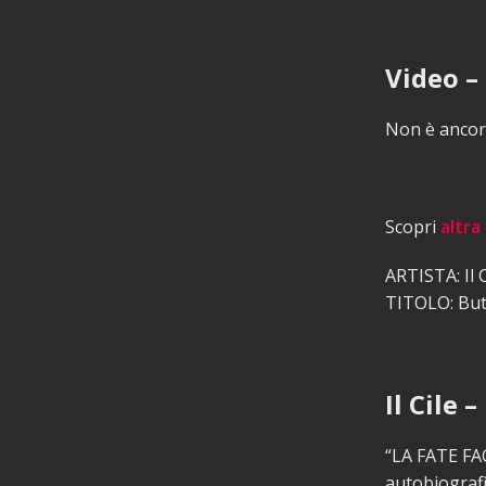
Video – 
Non è ancora
Scopri
altra
ARTISTA: Il C
TITOLO: But
Il Cile 
“LA FATE FAC
autobiografic