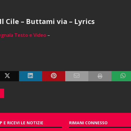
Il Cile – Buttami via – Lyrics
egnala Testo e Video
–
P E RICEVI LE NOTIZIE
RIMANI CONNESSO