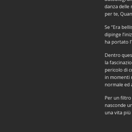
danza delle 
per te, Quan
Se “Era bell
dipinge l’ini
ha portato l’
Dentro quest
la fascinazi
pericolo di 
in momenti r
normale ed a
Per un filtro
nasconde un
una vita più