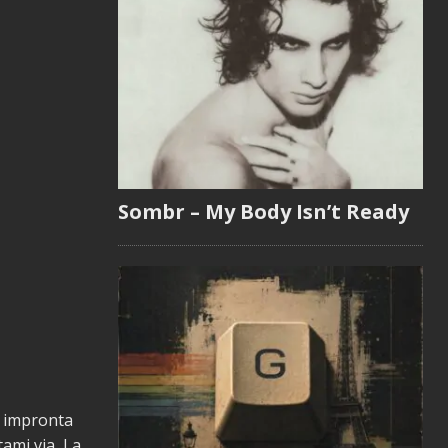
Sombr – My Body Isn’t Ready
e impronta
tami via, La