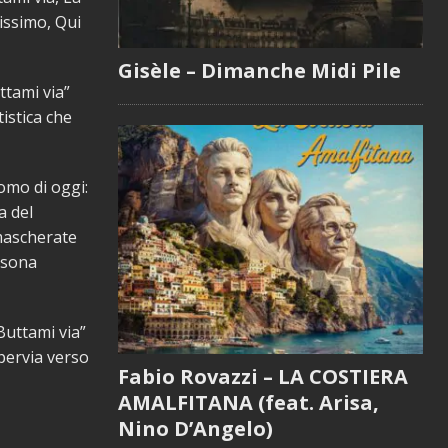
lissimo, Qui
Gisèle – Dimanche Midi Pile
ttami via”
tistica che
uomo di oggi:
a del
 mascherate
ersona
“Buttami via”
pervia verso
Fabio Rovazzi – LA COSTIERA
AMALFITANA (feat. Arisa,
Nino D’Angelo)