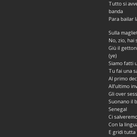
Tutto si avv
banda
Para bailar 
Sulla magliet
No, zio, hai 
Giù il getton
(ye)
Siamo fatti u
Tu fai una sa
Al primo dec
All’ultimo in
Gli over ses
Suonano il 
Senegal
Ci salveremo
Con la lingu
E gridi tutta