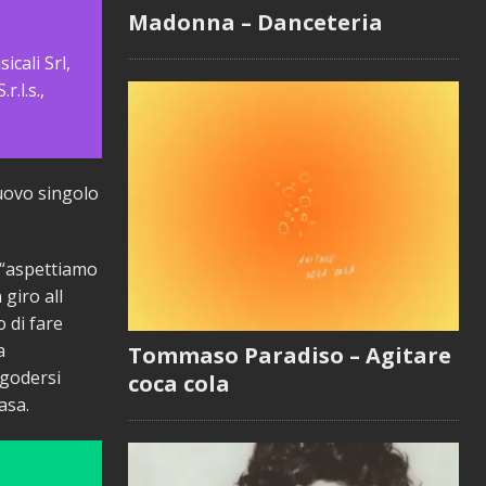
Madonna – Danceteria
icali Srl,
.l.s.,
nuovo singolo
 -“aspettiamo
 giro all
o di fare
a
Tommaso Paradiso – Agitare
 godersi
coca cola
casa.