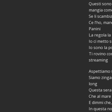
Questi sono 
mangia come
Se li scambia
Ce l’ho, man
Panini
La regola la 
Io ci metto 
Io sono la p
Ti rovino co
streaming
Aspettiamo s
Siamo zingari
long
Questa sera 
Che al mare 
E dimmi che
In questa no