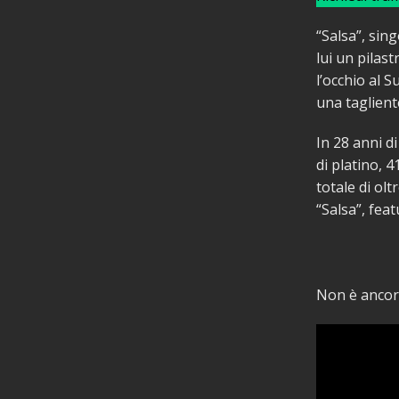
“Salsa”, sin
lui un pilas
l’occhio al S
una taglient
In 28 anni di
di platino, 4
totale di ol
“Salsa”, feat
Non è ancora