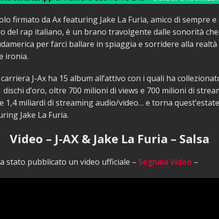
golo firmato da Ax featuring Jake La Furia, amico di sempre e
tro del rap italiano, è un brano travolgente dalle sonorità ch
udamerica per farci ballare in spiaggia e sorridere alla realt
e ironia.
 carriera J-Ax ha 15 album all’attivo con i quali ha collezionat
1 dischi d’oro, oltre 700 milioni di views e 700 milioni di str
tre 1,4 miliardi di streaming audio/video… e torna quest’estate
uring Jake La Furia.
Video – J-AX & Jake La Furia – Salsa
 stato pubblicato un video ufficiale –
Segnala Video
–