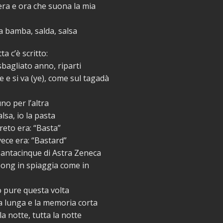
era e ora che suona la mia
la bamba, salda, salsa
ta c’è scritto:
sbagliato anno, riparti
e e si va (ye), come sul tagadà
no per l’altra
lsa, io la pasta
reto era: “Basta”
vece era: “Bastard”
santacinque di Astra Zeneca
bong in spiaggia come in
 pure questa volta
a lunga e la memoria corta
 la notte, tutta la notte