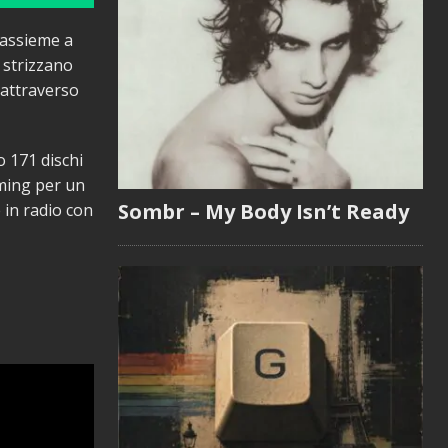
 assieme a
e strizzano
à attraverso
o 171 dischi
eaming per un
Sombr – My Body Isn’t Ready
 in radio con