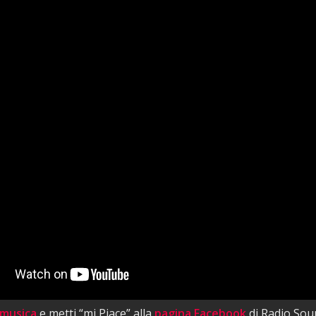
 musica
e metti “mi Piace” alla
pagina Facebook
di Radio Sou