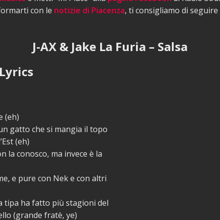
nformarti con le
notizie di Piacenza
, ti consigliamo di seguire
J-AX & Jake La Furia – Salsa
Lyrics
e (eh)
n gatto che si mangia il topo
l’Est (eh)
n la conosco, ma invece è la
me, e pure con Nek e con altri
 tipa ha fatto più stagioni del
llo (grande fratè, ye)