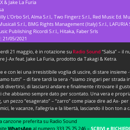
X & Jake La Furia
sa
ly L’Orbo Srl, Alma S.r.l., Two Fingerz S.r.l., Red Music Ed. Mus
usicali S.r.l., BMG Rights Management (Italy) S.r.l., LAFURIA S.r
ic Publishing Ricordi S.r.l., Hitaka, Faber Srls
 21/05/2021
erdì 21 maggio, è in rotazione su
Radio Sound
“Salsa” – il 
re J-Ax feat. Jake La Furia, prodotto da Takagi & Ketra.
te e con lei una irresistibile voglia di uscire, di stare insieme
iamo tutti” – di fare tardi la sera -“siamo zingari per strada in
di divertirsi, di lasciarsi andare e finalmente ritrovare il gust
ci che abbiamo sempre dato per scontato. Una vera e propri
, un pezzo “esagerato” – “zarro” come piace dire ad Ax- per
amici, le vacanze, l’allegria e la libertà, lasciando il bon ton a 
ua canzone preferita su Radio Sound
mite
WhatsApp
al numero 333 75 75 246 –
SCRIVI e RICHIEDI