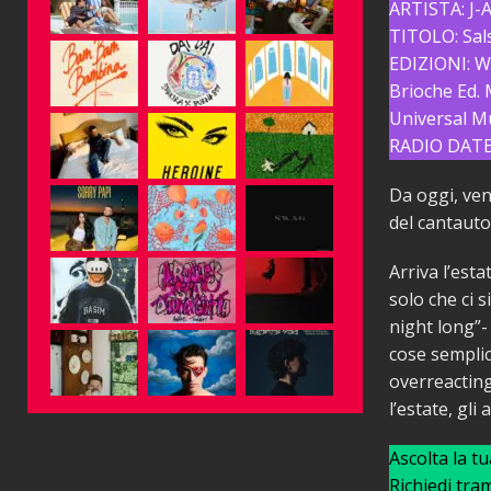
ARTISTA: J-A
TITOLO: Sal
EDIZIONI: Wil
Brioche Ed. M
Universal Mus
RADIO DATE:
Da oggi, ven
del cantauto
Arriva l’esta
solo che ci s
night long”- 
cose sempli
overreacting
l’estate, gli 
Ascolta la t
Richiedi tra