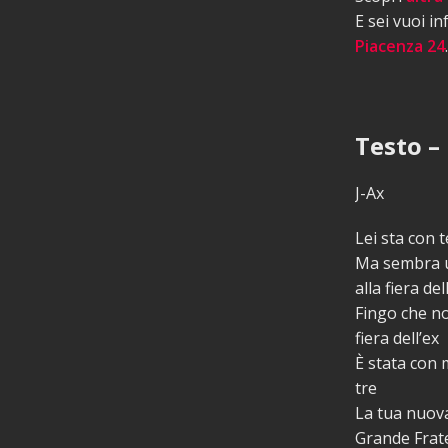
E sei vuoi i
Piacenza 24
.
Testo – 
J-Ax
Lei sta con t
Ma sembra u
alla fiera del
Fingo che no
fiera dell’ex
È stata con 
tre
La tua nuova
Grande Frate