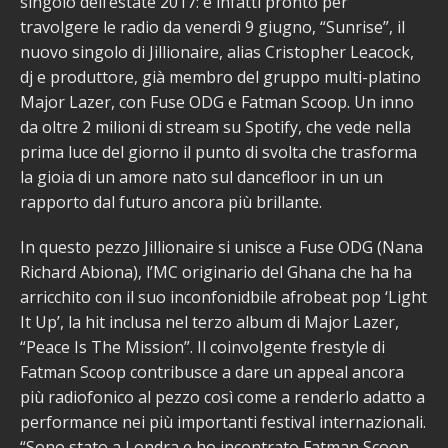
singolo dell’estate 2017: è infatti pronto per
travolgere le radio da venerdì 9 giugno, “Sunrise”, il
nuovo singolo di Jillionaire, alias Cristopher Leacock,
dj e produttore, già membro del gruppo multi-platino
Major Lazer, con Fuse ODG e Fatman Scoop. Un inno
da oltre 2 milioni di stream su Spotify, che vede nella
prima luce del giorno il punto di svolta che trasforma
la gioia di un amore nato sul dancefloor in un un
rapporto dal futuro ancora più brillante.
In questo pezzo Jillionaire si unisce a Fuse ODG (Nana
Richard Abiona), l’MC originario del Ghana che ha ha
arricchito con il suo inconfonidbile afrobeat pop ‘Light
It Up’, la hit inclusa nel terzo album di Major Lazer,
“Peace Is The Mission”. Il coinvolgente frestyle di
Fatman Scoop contribusce a dare un appeal ancora
più radiofonico al pezzo così come a renderlo adatto a
performance nei più importanti festival internazionali.
“Sono stato a Londra e ho incontrato Fatman Scoop