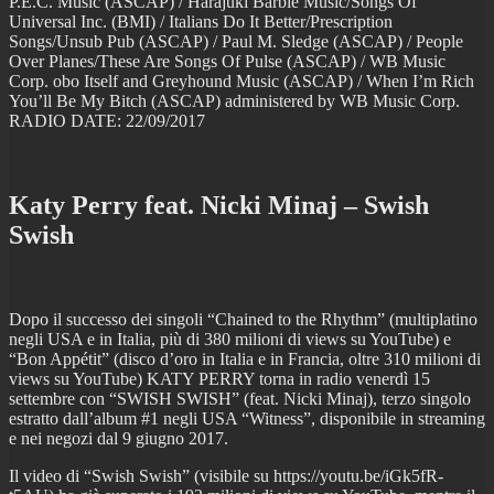
P.E.C. Music (ASCAP) / Harajuki Barbie Music/Songs Of
Universal Inc. (BMI) / Italians Do It Better/Prescription
Songs/Unsub Pub (ASCAP) / Paul M. Sledge (ASCAP) / People
Over Planes/These Are Songs Of Pulse (ASCAP) / WB Music
Corp. obo Itself and Greyhound Music (ASCAP) / When I’m Rich
You’ll Be My Bitch (ASCAP) administered by WB Music Corp.
RADIO DATE: 22/09/2017
Katy Perry feat. Nicki Minaj – Swish
Swish
Dopo il successo dei singoli “Chained to the Rhythm” (multiplatino
negli USA e in Italia, più di 380 milioni di views su YouTube) e
“Bon Appétit” (disco d’oro in Italia e in Francia, oltre 310 milioni di
views su YouTube) KATY PERRY torna in radio venerdì 15
settembre con “SWISH SWISH” (feat. Nicki Minaj), terzo singolo
estratto dall’album #1 negli USA “Witness”, disponibile in streaming
e nei negozi dal 9 giugno 2017.
Il video di “Swish Swish” (visibile su https://youtu.be/iGk5fR-