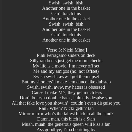
Swish, swish, bish
Another one in the basket
Can’t touch this
Another one in the casket
Swish, swish, bish
Another one in the basket
Can’t touch this
Another one in the casket
[Verse 3: Nicki Minaj]
Pink Ferragamo sliders on deck
Silly rap beefs just get me more checks
My life is a movie, I’m never off set
Me and my amigos (no, not Offset)
Swish swish, aww I got them upset
But my shooters’ll make ‘em dance like dubstep
Swish, swish, aww, my haters is obsessed
‘Cause I make M’s, they get much less
Don’t be tryna double back, I already despise you
All that fake love you showin’, couldn’t even disguise you
Ran? When? Nicki gettin’ tan
Mirror mirror who’s the fairest bitch in all the land?
Damn, man, this bitch is a Stan
Muah, muah, the generous queen will kiss a fan
Ass goodbye, I’ma be riding by