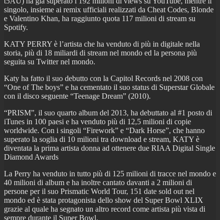
t5AU) ha già superato i 192 milioni di views su YouTube, mentre il
singolo, insieme ai remix ufficiali realizzati da Cheat Codes, Blonde
e Valentino Khan, ha raggiunto quota 117 milioni di stream su
Spotify.
KATY PERRY è l’artista che ha venduto di più in digitale nella
storia, più di 18 miliardi di stream nel mondo ed la persona più
seguita su Twitter nel mondo.
Katy ha fatto il suo debutto con la Capitol Records nel 2008 con
“One of The boys” e ha cementato il suo status di Superstar Globale
con il disco seguente “Teenage Dream” (2010).
“PRISM”, il suo quarto album del 2013, ha debuttato al #1 posto di
iTunes in 100 paesi e ha venduto più di 12,5 milioni di copie
worldwide. Con i singoli “Firework” e “Dark Horse”, che hanno
superato la soglia di 10 milioni tra download e stream, KATY è
diventata la prima artista donna ad ottenere due RIAA Digital Single
Diamond Awards
La Perry ha venduto in tutto più di 125 milioni di tracce nel mondo e
40 milioni di album e ha inoltre cantato davanti a 2 milioni di
persone per il suo Prismatic World Tour, 151 date sold out nel
mondo ed è stata protagonista dello show del Super Bowl XLIX
grazie al quale ha segnato un altro record come artista più vista di
sempre durante il Super Bowl.