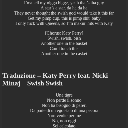
I’ma tell my nigga biggz, yeah that’s tha guy
A star’s a star, da ha da ha
They never thought the swish god would take it this far
Get my pimp cup, this is pimp shit, baby
I only fuck with Queens, so I’m makin’ hits with Katy
[Chorus: Katy Perry]
Swish, swish, bish
Another one in the basket
Can’t touch this
Another one in the casket
Traduzione – Katy Perry feat. Nicki
Minaj – Swish Swish
Una tigre
Non perde il sonno
Non ha bisogno di pareri
Da parte di un egoista o di una pecora
Non venite per me
No, non oggi
Sei calcolato