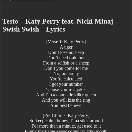
Testo – Katy Perry feat. Nicki Minaj –
Swish Swish – Lyrics
[Verse 1: Katy Perry]
A tiger
Don’t lose no sleep
Don’t need opinions
From a selfish or a sheep
Don’t you come for me
No, not today
You’re calculated
I got your number
‘Cause you’re a joker
And I’m a courtside killer queen
And you will kiss the ring
You best believe
[Pre-Chorus: Katy Perry]
So keep calm, honey, I’ma stick around
For more than a minute, get used to it
Funny my name keeps comin’ outcho mouth