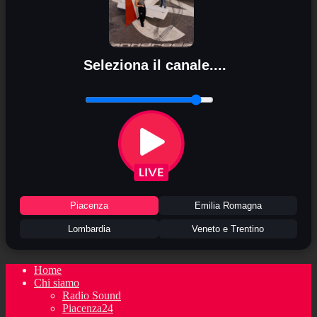
Seleziona il canale....
Piacenza
Emilia Romagna
Lombardia
Veneto e Trentino
Home
Chi siamo
Radio Sound
Piacenza24