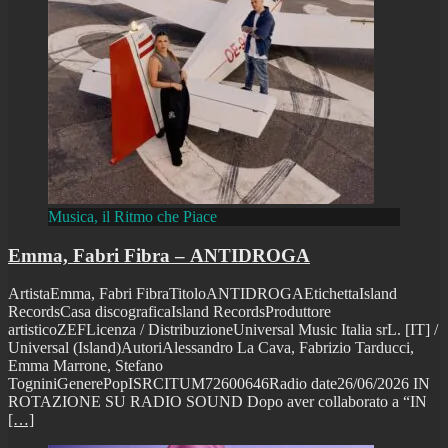
Musica, il Ritmo che Piace
Emma, Fabri Fibra – ANTIDROGA
ArtistaEmma, Fabri FibraTitoloANTIDROGAEtichettaIsland
RecordsCasa discograficaIsland RecordsProduttore
artisticoZEFLicenza / DistribuzioneUniversal Music Italia srL. [IT] /
Universal (Island)AutoriAlessandro La Cava, Fabrizio Tarducci,
Emma Marrone, Stefano
TogniniGenerePopISRCITUM72600646Radio date26/06/2026 IN
ROTAZIONE SU RADIO SOUND Dopo aver collaborato a “IN
[…]