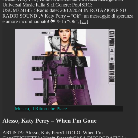
Universal Music Italia S.r.l.Genere: PopISRC:
USUM72414515Radio date: 20/12/2024 IN ROTAZIONE SU
RADIO SOUND 🎶 Katy Perry – “Ok”: un messaggio di speranza
e amore incondizionato! 🌟 ✨ In “Ok”,
[…]
Musica, il Ritmo che Piace
Alesso, Katy Perry – When I’m Gone
ARTISTA: Alesso, Katy PerryTITOLO: When I’m