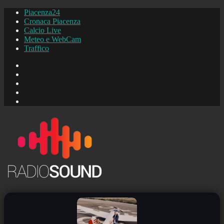
Piacenza24
Cronaca Piacenza
Calcio Live
Meteo e WebCam
Traffico
FB
Instagram
YouTube
FB
Piacenza24