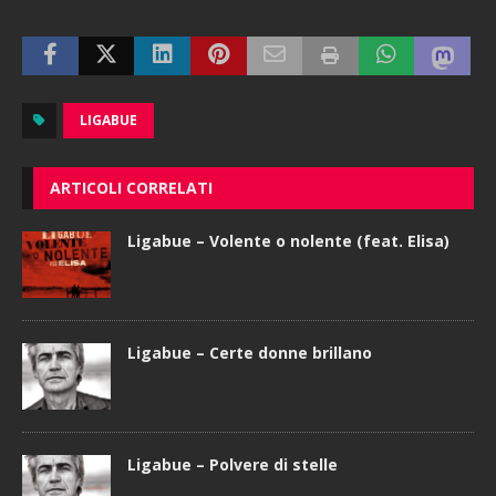
LIGABUE
ARTICOLI CORRELATI
Ligabue – Volente o nolente (feat. Elisa)
Ligabue – Certe donne brillano
Ligabue – Polvere di stelle