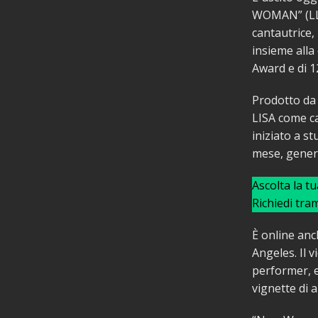
WOMAN” (LLOU
cantautrice,
insieme alla
Award e di 
Prodotto da 
LISA come ca
iniziato a st
mese, genera
Ascolta la t
Richiedi tra
È online anc
Angeles. Il v
performer, e
vignette di 