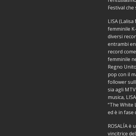
l’entusiasmo
Festival che
LISA (Lalis
femminile K
diversi recor
entrambi ent
record come 
femminile nel
Regno Unito.
pop con il m
follower sul
sia agli MT
musica, LISA
“The White 
ed è in fase 
ROSALÍA è un
vincitrice d