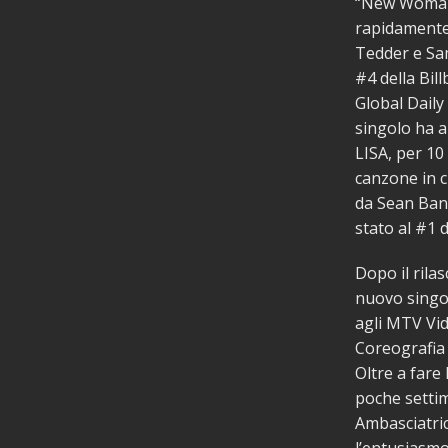
“New Woman”
rapidamente 
Tedder e Sam
#4 della Bill
Global Daily 
singolo ha a
LISA, per 10 
canzone in cl
da Sean Bank
stato al #1 
Dopo il rilas
nuovo singol
agli MTV Vid
Coreografia 
Oltre a fare 
poche settim
Ambasciatric