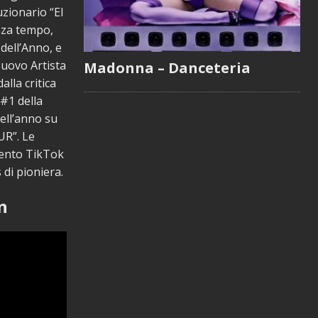
uzionario “El
enza tempo,
dell’Anno, e
Nuovo Artista
Madonna – Danceteria
lla critica
 #1 della
dell’anno su
R”. Le
vento TikTok
di pioniera.
n