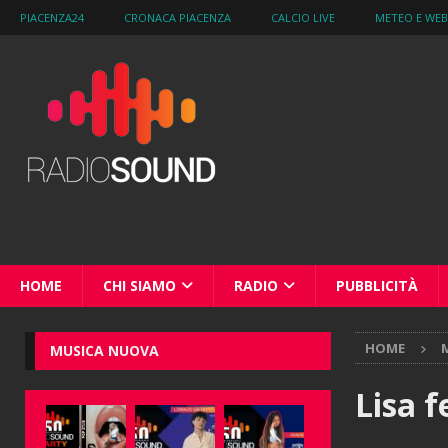
PIACENZA24
CRONACA PIACENZA
CALCIO LIVE
METEO E WE
HOME
CHI SIAMO
RADIO
PUBBLICITÀ
HOME
M
MUSICA NUOVA
Lisa 