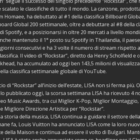
 segue il successo del singolo precedente “Rockstar”, che 
scalato le classifiche di tutto il mondo. La canzone, prodott
 Homaee, ha debuttato al #1 della classifica Billboard Global
board Global 200 settimanale, oltre a debuttare al #8 della cl
di Spotify, e a posizionarsi in oltre 20 mercati a livello mondia
nche mantenuto il 1° posto su Spotify in Thailandia, il paese
giorni consecutivi e ha 3 volte il numero di stream rispetto al
assifica. Il video di “Rockstar”, diretto da Henry Scholfield e
head, ha accumulato ad oggi ben 143,5 milioni di visualizza
della classifica settimanale globale di YouTube.
cio di “Rockstar” all’inizio dell’estate, LISA non si ferma più. O
o pubblicato oggi, la scorsa settimana LISA ha ricevuto 4 
eo Music Awards, tra cui Miglior K-Pop, Miglior Montaggio,
e Migliore Direzione Artistica per “Rockstar”.
la storia della musica, LISA continua a guidare il settore del
ane fa, Louis Vuitton ha annunciato LISA come la loro nuo
e della Maison e continua ad essere il volto di Bulgari. Ma