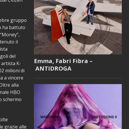
bal Citizen
lebre gruppo
A ha battuto
e “Money”,
tenuto il
ista
goli del
Emma, Fabri Fibra –
artista K-
ANTIDROGA
2 milioni di
ta a vincere
ltre alla
ginale HBO
lo schermo
olte
e grazie alle