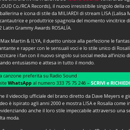
D Co./RCA Records), il nuovo irresistibile singolo della c
 ballerina e icona di stile da MILIARDI di stream LISA (Lalisa
 cantautrice e produttrice spagnola del momento vincitrice
12 Latin Grammy Awards ROSALÍA.
Max Martin & ILYA, il duetto unisce alla perfezione le fantast
ntante e rapper con le sensuali voci e lo stile unico di Rosalí
uzzicare i fan con il nuovo singolo sui social media all’inizio 
ndo entusiasmo e attesa in tutto il mondo.
ua canzone preferita su Radio Sound
mite
WhatsApp
al numero 333 75 75 246 –
SCRIVI e RICHIEDI
he il videoclip ufficiale del brano diretto da Dave Meyers e g
ideo è ispirato agli anni 2000 e mostra LISA e Rosalía come in
videnziando anche il loro stile impeccabile attraverso una se
alta moda.