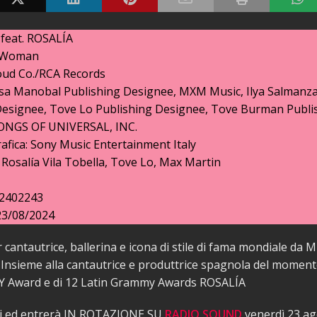
A feat. ROSALÍA
w Woman
loud Co./RCA Records
alisa Manobal Publishing Designee, MXM Music, Ilya Salmanz
Designee, Tove Lo Publishing Designee, Tove Burman Publi
ONGS OF UNIVERSAL, INC.
afica: Sony Music Entertainment Italy
, Rosalía Vila Tobella, Tove Lo, Max Martin
12402243
23/08/2024
 cantautrice, ballerina e icona di stile di fama mondiale da M
Insieme alla cantautrice e produttrice spagnola del momento
 Award e di 12 Latin Grammy Awards ROSALÍA
gi ed entrerà IN ROTAZIONE SU
RADIO SOUND
venerdì 23 a