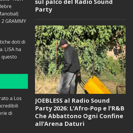
sul palco del Radio Sound
elebre
Party
 Manobal)
 di 2 GRAMMY
iche doti di
a. LISA ha
di questo
irato a Los
JOEBLESS al Radio Sound
credibili
Party 2026: L’Afro-Pop e l’R&B
rie di
Che Abbattono Ogni Confine
all’Arena Daturi