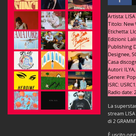
Artista: LIS
Titolo: Ne
Etichetta: L
Edizioni: L
Publishing 
Designee, S
Casa discogr
Autori: ILYA
Genere: Pop
ISRC: USRC
Radio date: 
La superstar
stream LISA 
di 2 GRAMMY
È uscito og