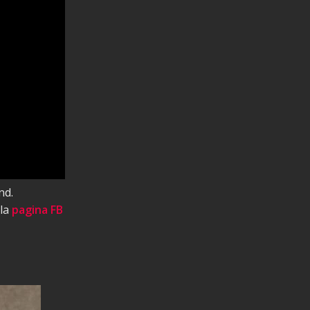
nd.
 la
pagina FB