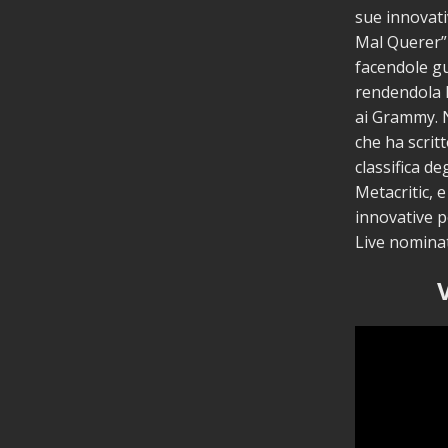
sue innovativ
Mal Querer” 
facendole g
rendendola l
ai Grammy. 
che ha scrit
classifica de
Metacritic,
innovative p
Live nominat