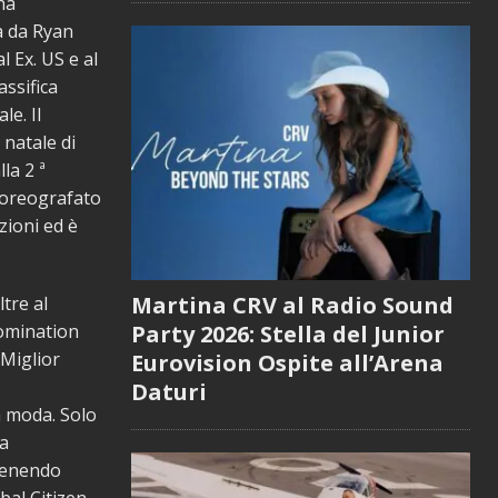
ha
a da Ryan
 Ex. US e al
assifica
le. Il
 natale di
la 2 ª
 coreografato
zioni ed è
Martina CRV al Radio Sound
ltre al
Party 2026: Stella del Junior
nomination
 Miglior
Eurovision Ospite all’Arena
Daturi
la moda. Solo
va
ntenendo