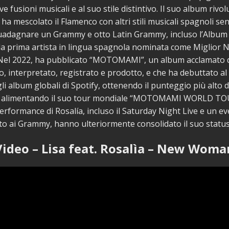
e fusioni musicali e al suo stile distintivo. Il suo album rivol
ha mescolato il Flamenco con altri stili musicali spagnoli s
uadagnare un Grammy e otto Latin Grammy, incluso l’Album 
a prima artista in lingua spagnola nominata come Miglior 
Nel 2022, ha pubblicato “MOTOMAMI”, un album acclamato da
to, interpretato, registrato e prodotto, e che ha debuttato al
gli album globali di Spotify, ottenendo il punteggio più alto 
 e alimentando il suo tour mondiale “MOTOMAMI WORLD TOU
erformance di Rosalía, incluso il Saturday Night Live e un e
o ai Grammy, hanno ulteriormente consolidato il suo status 
Video – Lisa feat. Rosalìa – New Woma