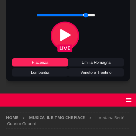
Piacenza
Emilia Romagna
Lombardia
Veneto e Trentino
HOME
MUSICA, IL RITMO CHE PIACE
Loredana Bertè –
Guarirò Guarirò